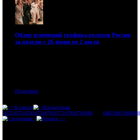
Обзор изменений графика релизов России
за неделю с 26 июня по 2 июля
Новости от WDSSPR, «Вольги», «Парадиза», Cinema
Prestige и других
02.07.2017 08:40
Автор: Артур Чачелов
Подробнее
1072
1073
1074
1075
1076
1077
1078
1079
1080
1081
1082
1083
1084
108
Календарь