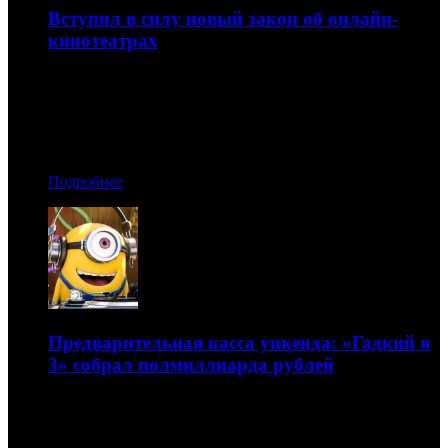
Вступил в силу новый закон об онлайн-
кинотеатрах
Он отрегулирует работу аудиовизуальных сервисов
03.07.2017 09:10
Автор: Артур Чачелов
Подробнее
Предварительная касса уикенда: «Гадкий я
3» собрал полмиллиарда рублей
Но сильно уступил показателям «Миньонов»
02.07.2017 23:40