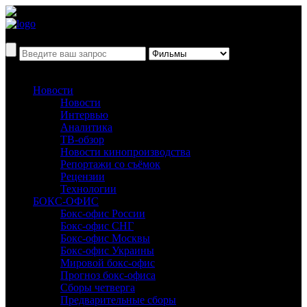
Новости
Новости
Интервью
Аналитика
ТВ-обзор
Новости кинопроизводства
Репортажи со съёмок
Рецензии
Технологии
БОКС-ОФИС
Бокс-офис России
Бокс-офис СНГ
Бокс-офис Москвы
Бокс-офис Украины
Мировой бокс-офис
Прогноз бокс-офиса
Сборы четверга
Предварительные сборы