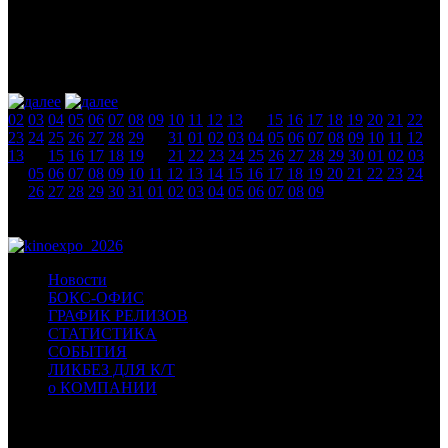
август 2026
новости
02
03
04
05
06
07
08
09
10
11
12
13
14
15
16
17
18
19
20
21
22
23
24
25
26
27
28
29
30
31
01
02
03
04
05
06
07
08
09
10
11
12
13
14
15
16
17
18
19
20
21
22
23
24
25
26
27
28
29
30
01
02
03
04
05
06
07
08
09
10
11
12
13
14
15
16
17
18
19
20
21
22
23
24
25
26
27
28
29
30
31
01
02
03
04
05
06
07
08
09
Новости
БОКС-ОФИС
ГРАФИК РЕЛИЗОВ
СТАТИСТИКА
СОБЫТИЯ
ЛИКБЕЗ ДЛЯ К/Т
о КОМПАНИИ
Профессиональное издание о кинопрокате.
© 2012-2026