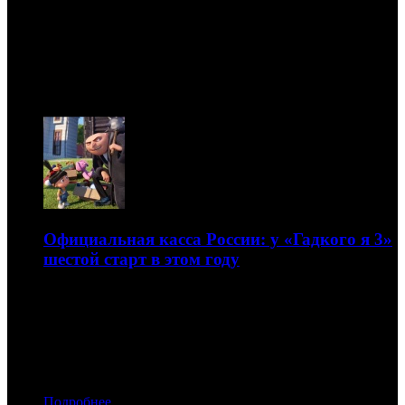
Новости
09.08
Официальная касса России: у «Гадкого я 3»
шестой старт в этом году
«Синяя бездна» и «2:22» дебютировали лучше
ожиданий
05.07.2017 07:30
Автор: Дмитрий Некрасов
Подробнее