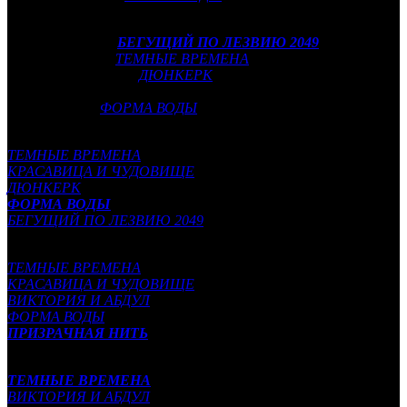
Лучшая операторская работа:
Роджер Дикинс (
БЕГУЩИЙ ПО ЛЕЗВИЮ 2049
)
Бруто Дебонелл (
ТЕМНЫЕ ВРЕМЕНА
)
Хойте Ван Хойтема (
ДЮНКЕРК
)
Рэйчел Моррисон (
ФЕРМА «МАДБАУНД»
)
Дан Лаустсен (
ФОРМА ВОДЫ
)
Лучшая работа художника-постановщика:
ТЕМНЫЕ ВРЕМЕНА
КРАСАВИЦА И ЧУДОВИЩЕ
ДЮНКЕРК
ФОРМА ВОДЫ
БЕГУЩИЙ ПО ЛЕЗВИЮ 2049
Лучшие костюмы:
ТЕМНЫЕ ВРЕМЕНА
КРАСАВИЦА И ЧУДОВИЩЕ
ВИКТОРИЯ И АБДУЛ
ФОРМА ВОДЫ
ПРИЗРАЧНАЯ НИТЬ
Лучший грим и прически:
ТЕМНЫЕ ВРЕМЕНА
ВИКТОРИЯ И АБДУЛ