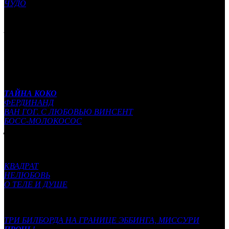
ЧУДО
Лучший документальный фильм:
ABACUS: SMALL ENOUGH TO JAIL
FACES PLACES
ICARUS
LAST MAN IN ALLEPO
STRONG ISLAND
Лучший анимационный фильм:
ТАЙНА КОКО
ФЕРДИНАНД
ВАН ГОГ. С ЛЮБОВЬЮ ВИНСЕНТ
БОСС-МОЛОКОСОС
ДОБЫТЧИЦА (The Breadwinner)
Лучший фильм на иностранном языке:
ФАНТАСТИЧЕСКАЯ ЖЕНЩИНА
(Чили)
КВАДРАТ
(Швеция)
НЕЛЮБОВЬ
(Россия, Франция, Бельгия)
О ТЕЛЕ И ДУШЕ
(Венгрия)
ОСКОРБЛЕНИЕ
(Палестина, Ливан, Франция)
Лучший оригинальный сценарий:
ТРИ БИЛБОРДА НА ГРАНИЦЕ ЭББИНГА, МИССУРИ