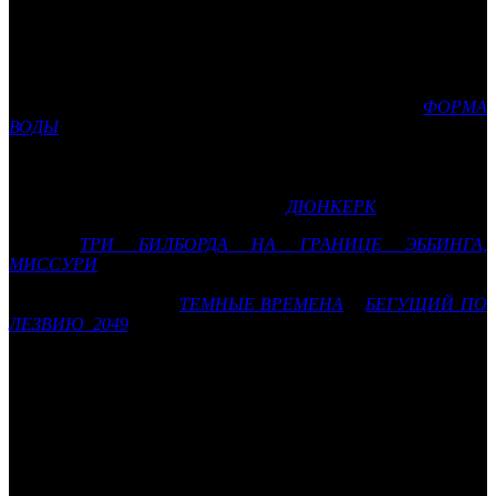
Увы, «Нелюбовь» осталась без награды
В Лос-Анджелесе завершилась 90-ая церемония вручения
наград Американской киноакадемии. Лидером по числу
номинаций был новый фильм Гильермо дель Торо
ФОРМА
ВОДЫ
. В результате он забрал «Оскары» в двух самых
престижных категориях: «Лучший фильм года» и «Лучшая
работа режиссера-постановщика», а всего картине досталось
четыре награды. Сразу три «Оскара», правда, в основном в
технических номинациях, у фильма
ДЮНКЕРК
.
Драма
ТРИ БИЛБОРДА НА ГРАНИЦЕ ЭББИНГА,
МИССУРИ
,
заявленная в 7 номинациях, получила только два
«Оскара» и оба – в актерских номинациях. Столько же
статуэток у проектов
ТЕМНЫЕ ВРЕМЕНА
и
БЕГУЩИЙ ПО
ЛЕЗВИЮ 2049
. «Лучшим фильмом на иностранном языке»
стала чилийская драма
ФАНТАСТИЧЕСКАЯ ЖЕНЩИНА
.
Среди российских дистрибьюторов наибольшее число
«Оскаров» в этом году у фильмов
Fox
– сразу
шесть
. По
четыре
награды у картин от
WDSSPR
и
Universal
, три у
фильма от
«Каро Премьер»
и одна у картины из
пакета
«Капеллы»
.