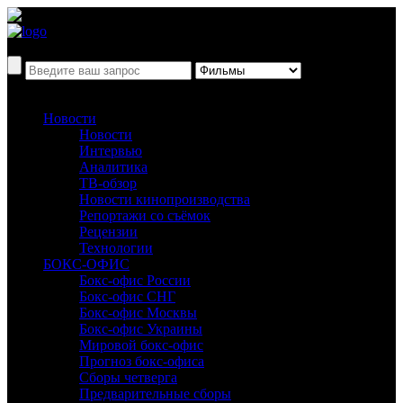
Новости
Новости
Интервью
Аналитика
ТВ-обзор
Новости кинопроизводства
Репортажи со съёмок
Рецензии
Технологии
БОКС-ОФИС
Бокс-офис России
Бокс-офис СНГ
Бокс-офис Москвы
Бокс-офис Украины
Мировой бокс-офис
Прогноз бокс-офиса
Сборы четверга
Предварительные сборы