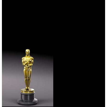
/
«Оскар–2018»: победители и проигравшие
«Оскар–2018»: победители и
проигравшие
Автор: Артур Чачелов
5 марта 2018