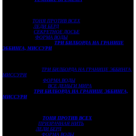
Дензел Вашингтон (
РОМАН ИЗРАЭЛ, ESQ
)
Лучшая женская роль:
Марго Робби (
ТОНЯ ПРОТИВ ВСЕХ
)
Сирша Ронан (
ЛЕДИ БЕРД
)
Мэрил Стрип (
СЕКРЕТНОЕ ДОСЬЕ
)
Салли Хокинс (
ФОРМА ВОДЫ
)
Фрэнсис МакДорманд (
ТРИ БИЛБОРДА НА ГРАНИЦЕ
ЭББИНГА, МИССУРИ
)
Лучшая мужская роль второго плана:
Уиллем Дефо (
ПРОЕКТ «ФЛОРИДА»
)
Вуди Харрельсон (
ТРИ БИЛБОРДА НА ГРАНИЦЕ ЭББИНГА,
МИССУРИ
)
Ричард Дженкинс (
ФОРМА ВОДЫ
)
Кристофер Пламмер (
ВСЕ ДЕНЬГИ МИРА
)
Сэм Рокуэлл (
ТРИ БИЛБОРДА НА ГРАНИЦЕ ЭББИНГА,
МИССУРИ
)
Лучшая женская роль второго плана:
Мэри Джей Блайдж (
ФЕРМА «МАДБАУНД»)
Эллисон Дженни (
ТОНЯ ПРОТИВ ВСЕХ
)
Лесли Мэнвилл (
ПРИЗРАЧНАЯ НИТЬ
)
Лори Меткалф (
ЛЕДИ БЕРД
)
Октавия Спенсер (
ФОРМА ВОДЫ
)