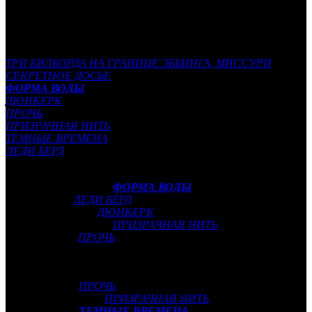
Список победителей в основных номинациях «Оскара»
выглядит следующим образом:
Лучший фильм:
ЗОВИ МЕНЯ СВОИМ ИМЕНЕМ
ТРИ БИЛБОРДА НА ГРАНИЦЕ ЭББИНГА, МИССУРИ
СЕКРЕТНОЕ ДОСЬЕ
ФОРМА ВОДЫ
ДЮНКЕРК
ПРОЧЬ
ПРИЗРАЧНАЯ НИТЬ
ТЕМНЫЕ ВРЕМЕНА
ЛЕДИ БЕРД
Лучший режиссер:
Гильермо дель Торо (
ФОРМА ВОДЫ
)
Грета Гервиг (
ЛЕДИ БЁРД
)
Кристофер Нолан (
ДЮНКЕРК
)
Пол Томас Андерсон (
ПРИЗРАЧНАЯ НИТЬ
)
Джордан Пил (
ПРОЧЬ
)
Лучшая мужская роль:
Тимоти Шаламе (
ЗОВИ МЕНЯ СВОИМ ИМЕНЕМ
)
Дэниэл Калуя (
ПРОЧЬ
)
Дэниэл Дэй-Льюис (
ПРИЗРАЧНАЯ НИТЬ
)
Гари Олдман (
ТЕМНЫЕ ВРЕМЕНА
)