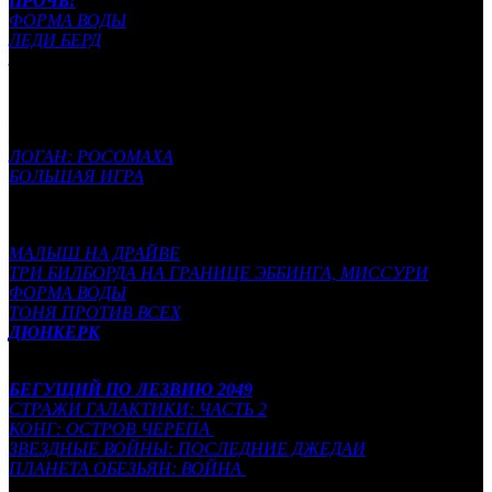
ПРОЧЬ!
ФОРМА ВОДЫ
ЛЕДИ БЕРД
ЛЮБОВЬ-БОЛЕЗНЬ
Лучший адаптированный сценарий:
ГОРЕ-ТВОРЕЦ
ЗОВИ МЕНЯ СВОИМ ИМЕНЕМ
ЛОГАН: РОСОМАХА
БОЛЬШАЯ ИГРА
ФЕРМА «МАДБАУНД»
Лучший монтаж:
МАЛЫШ НА ДРАЙВЕ
ТРИ БИЛБОРДА НА ГРАНИЦЕ ЭББИНГА, МИССУРИ
ФОРМА ВОДЫ
ТОНЯ ПРОТИВ ВСЕХ
ДЮНКЕРК
Лучшие визуальные эффекты:
БЕГУЩИЙ ПО ЛЕЗВИЮ 2049
СТРАЖИ ГАЛАКТИКИ: ЧАСТЬ 2
КОНГ: ОСТРОВ ЧЕРЕПА
ЗВЕЗДНЫЕ ВОЙНЫ: ПОСЛЕДНИЕ ДЖЕДАИ
ПЛАНЕТА ОБЕЗЬЯН: ВОЙНА