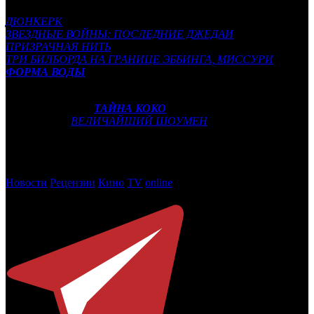
Лучшая оригинальная музыка:
ДЮНКЕРК
ЗВЕЗДНЫЕ ВОЙНЫ: ПОСЛЕДНИЕ ДЖЕДАИ
ПРИЗРАЧНАЯ НИТЬ
ТРИ БИЛБОРДА НА ГРАНИЦЕ ЭББИНГА, МИССУРИ
ФОРМА ВОДЫ
Лучшая песня:
«Remember Me» (
ТАЙНА КОКО
)
«This Is Me» (
ВЕЛИЧАЙШИЙ ШОУМЕН
)
«Stand Up for Something» (
МАРШАЛЛ
)
«Mighty River» (
ФЕРМА «МАДБАУНД»
)
«The Mystery of Love» (
ЗОВИ МЕНЯ СВОИМ ИМЕНЕМ
)
Новости
Рецензии
Кино
TV
online