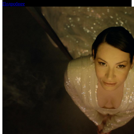
Подробнее