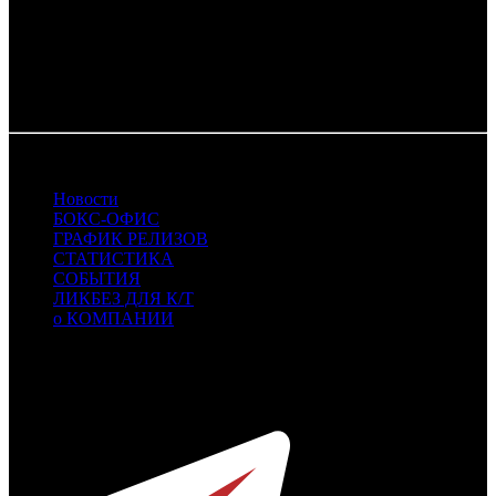
В широкий прокат картина выйдет 24 июля.
Фото: пресс-служба компании «Атмосфера кино»
22.07.2025
Новости
БОКС-ОФИС
ГРАФИК РЕЛИЗОВ
СТАТИСТИКА
СОБЫТИЯ
ЛИКБЕЗ ДЛЯ К/Т
о КОМПАНИИ
Профессиональное издание о кинопрокате.
© 2012-2026
Телефон / факс +7-495-785-62-82