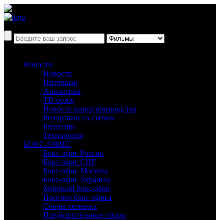
Новости
Новости
Интервью
Аналитика
ТВ-обзор
Новости кинопроизводства
Репортажи со съёмок
Рецензии
Технологии
БОКС-ОФИС
Бокс-офис России
Бокс-офис СНГ
Бокс-офис Москвы
Бокс-офис Украины
Мировой бокс-офис
Прогноз бокс-офиса
Сборы четверга
Предварительные сборы