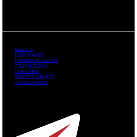
Картина выйдет на экраны кинотеатров 2 июля.
Фото: пресс-служба Киностудии Горького
26.06.2026
Новости
БОКС-ОФИС
ГРАФИК РЕЛИЗОВ
СТАТИСТИКА
СОБЫТИЯ
ЛИКБЕЗ ДЛЯ К/Т
о КОМПАНИИ
Профессиональное издание о кинопрокате.
© 2012-2026
Телефон / факс +7-495-785-62-82