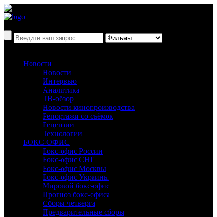
Новости
Новости
Интервью
Аналитика
ТВ-обзор
Новости кинопроизводства
Репортажи со съёмок
Рецензии
Технологии
БОКС-ОФИС
Бокс-офис России
Бокс-офис СНГ
Бокс-офис Москвы
Бокс-офис Украины
Мировой бокс-офис
Прогноз бокс-офиса
Сборы четверга
Предварительные сборы