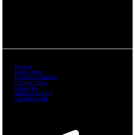
(осуществлял консультирование и редактирование проекта),
редактор мультфильма, священник Анатолий Колот, директор
по особым поручениям госкорпорации «Ростех» (инициатор,
продюсер и инвестор проекта) Василий Бровко, а также
актриса и телеведущая Анна Хилькевич. Анна подарила свой
голос главной героине анимационного фильма – школьнице-
блогерше Насте Дружининой.
11.07.2022
Новости
БОКС-ОФИС
ГРАФИК РЕЛИЗОВ
СТАТИСТИКА
СОБЫТИЯ
ЛИКБЕЗ ДЛЯ К/Т
о КОМПАНИИ
Профессиональное издание о кинопрокате.
© 2012-2026
Телефон / факс +7-495-785-62-82