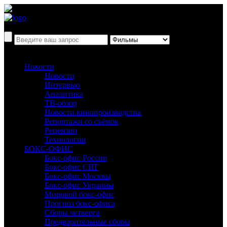
Новости
Новости
Интервью
Аналитика
ТВ-обзор
Новости кинопроизводства
Репортажи со съёмок
Рецензии
Технологии
БОКС-ОФИС
Бокс-офис России
Бокс-офис СНГ
Бокс-офис Москвы
Бокс-офис Украины
Мировой бокс-офис
Прогноз бокс-офиса
Сборы четверга
Предварительные сборы