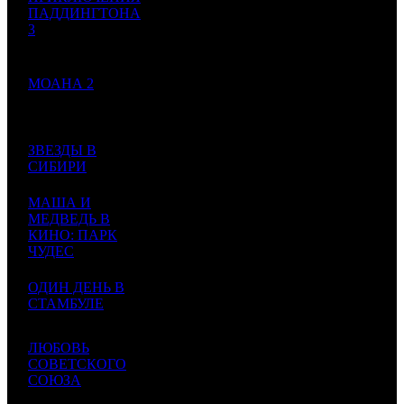
ПАДДИНГТОНА
148
65 984
1
VLG
2
2109
3
$1 334
$633
Paddington in Peru
998
90 005
1
936
443 379
МОАНА 2
2
-
1
203
$863
$4 253
Moana 2
449
71 900
ЗВЕЗДЫ В
000
42 544
3
CP
1
1690
СИБИРИ
$689
$408
754
МАША И
43 754
МЕДВЕДЬ В
438
21 671
4
VLG
1
2019
КИНО: ПАРК
$419
$208
ЧУДЕС
747
37 400
ОДИН ДЕНЬ В
000
29 173
5
CP
2
1282
СТАМБУЛЕ
$358
$280
787
32 600
ЛЮБОВЬ
000
61 049
6
СОВЕТСКОГО
CP
5
534
$312
$586
СОЮЗА
740