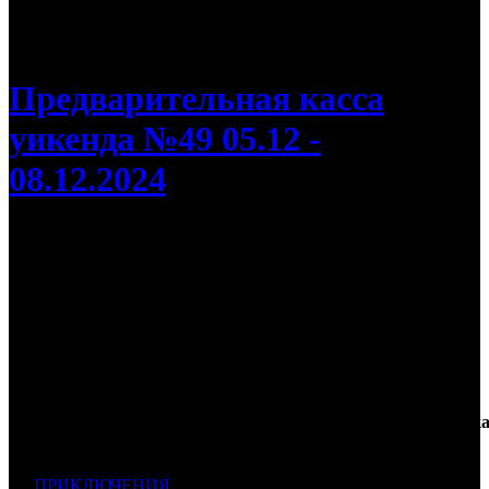
/
Касса России: «Приключения Паддингтона 3»
сохранили лидерство
Предварительная касса
уикенда №49 05.12 -
08.12.2024
Касса России: «Приключения
Паддингтона 3» сохранили лидерство
«Звезды в Сибири» стали третьими
Дистри
Касса
Наработк
№
Фильм
Неделя
К/т
бьютор
уикенда
на к/т
ПРИКЛЮЧЕНИЯ
139 160