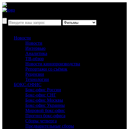
Новости
Новости
Интервью
Аналитика
ТВ-обзор
Новости кинопроизводства
Репортажи со съёмок
Рецензии
Технологии
БОКС-ОФИС
Бокс-офис России
Бокс-офис СНГ
Бокс-офис Москвы
Бокс-офис Украины
Мировой бокс-офис
Прогноз бокс-офиса
Сборы четверга
Предварительные сборы