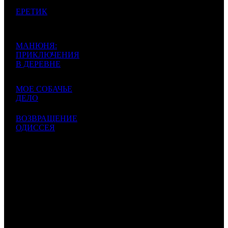
17 065
ЕРЕТИК
722
66 924
7
VLG
4
255
Heretic
$163
$642
716
14 370
МАНЮНЯ:
893
14 954
8
ПРИКЛЮЧЕНИЯ
AK
4
961
$137
$143
В ДЕРЕВНЕ
864
13 725
МОЕ СОБАЧЬЕ
000
12 875
9
NKI
1
1066
ДЕЛО
$131
$124
667
ВОЗВРАЩЕНИЕ
10 256
29 472
10
ОДИССЕЯ
AK
1
348
424
$283
The Return
$98 392
470 238
561
ИТОГО TOP-10:
$4 511
114
Комментарий
: Суммы указаны в рублях. Курс ЦБ РФ 1$ =
104.24 руб.
*
comScore