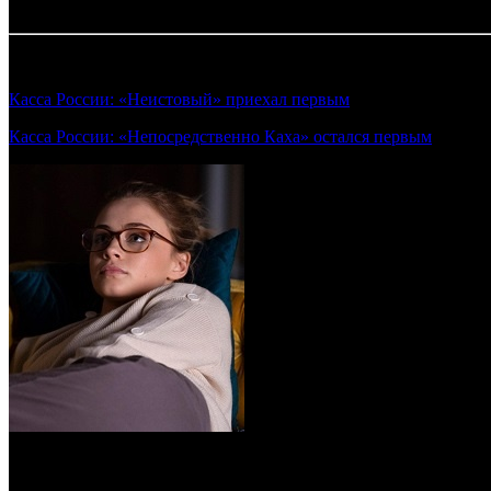
Таблица обновляется по мере поступления информации от про
Смотрите также:
Касса России: «Неистовый» приехал первым
(Предварительные
Касса России: «Непосредственно Каха» остался первым
(Предва
Экранизация молодежного бестселлера заработала 143 млн за у