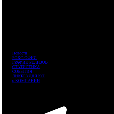
RR - Ракета Релизинг
SMKT - Самокат
TNL - TenLetters
UPI - UPI
VLG - Вольга
WDS - WDS
21.09.2020 Автор: БК
Новости
БОКС-ОФИС
ГРАФИК РЕЛИЗОВ
СТАТИСТИКА
СОБЫТИЯ
ЛИКБЕЗ ДЛЯ К/Т
о КОМПАНИИ
Профессиональное издание о кинопрокате.
© 2012-2026
Телефон / факс +7-495-785-62-82