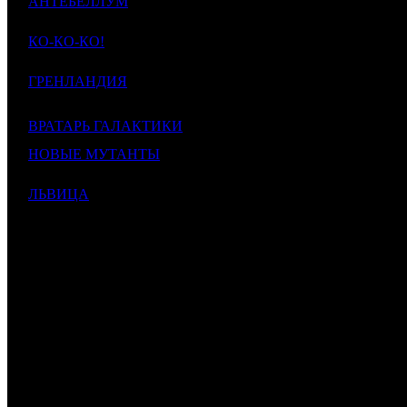
АНТЕБЕЛЛУМ
12 000 000
1
5
CP
1
791
Antebellum
$160 149
$
1
7 695 446
9
КО-КО-КО!
6
MD
1
790
$102 702
$
Turu, the Wacky Hen
2
7 571 868
2
ГРЕНЛАНДИЯ
7
MD
5
358
$101 053
$
Greenland
6 582 652
7
8
ВРАТАРЬ ГАЛАКТИКИ
NKI
4
918
$87 851
$
НОВЫЕ МУТАНТЫ
6 243 486
9
9
WDS
3
675
New Mutants
$83 324
$
3
2 449 488
5
ЛЬВИЦА
10
MD
1
425
$32 690
$
Rogue
401 521 794
ИТОГО TOP-10:
$5 358 625
Комментарий
: Суммы указаны в рублях. Курс ЦБ РФ 1$ = 74.9
*
comScore
1
по данным ЕАИС
2
по данным ЕАИС
3
по данным ЕАИС