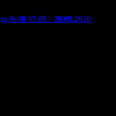
й части
а №38 17.09 - 20.09.2020
ала сильнее первой части
а уикенд
аработка
Изменение
Общая касса
на к/т
%
на 20.09.2020
28 863
142 909 595
-
1 720
$1 907 241
1 754
597 000 000
-25,4%
1 091
$8 082 859
4 349
258 126 736
-38,8%
859
$3 393 279
6 757
15 658 455
-
491
$205 088