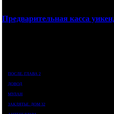
/
Касса России: «После. Глава 2» стартовала сильнее перво
Предварительная касса уикенд
Касса России: «После. Глава 2» стартов
Экранизация молодежного бестселлера заработала 143 млн з
Дистри
Касса
Н
№
Фильм
Неделя
К/т
бьютор
уикенда
ПОСЛЕ. ГЛАВА 2
142 909 595
1
1
VLG
1
1109
After We Collided
$1 907 241
$
ДОВОД
116 500 000
8
2
CAO
3
1425
Tenet
$1 554 784
$
МУЛАН
83 910 804
6
3
WDS
2
1304
Mulan
$1 119 856
$
ЗАКЛЯТЬЕ. ДОМ 32
15 658 455
3
4
EXP
0
426
32 Malasana Street
$208 974
$