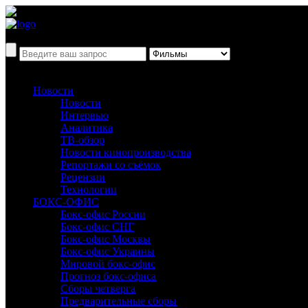
Новости
Новости
Интервью
Аналитика
ТВ-обзор
Новости кинопроизводства
Репортажи со съёмок
Рецензии
Технологии
БОКС-ОФИС
Бокс-офис России
Бокс-офис СНГ
Бокс-офис Москвы
Бокс-офис Украины
Мировой бокс-офис
Прогноз бокс-офиса
Сборы четверга
Предварительные сборы