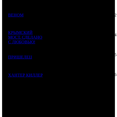
333
16 500
ВЕНОМ
000
42 092
7
WDSSPR
6
392
Venom
$249
$637
660
13 200
КРЫМСКИЙ
000
12 644
8
МОСТ. СДЕЛАНО
CP
2
1044
$199
$191
С ЛЮБОВЬЮ!
728
9 500
147
10 945
9
ПРИШЕЛЕЦ
LUX
1
868
$143
$166
746
7 790
1
125
14 346
ХАНТЕР КИЛЛЕР
10
MD
1
543
$117
$217
Hunter Killer
871
499 127
629
ИТОГО TOP-10:
$7 552
241