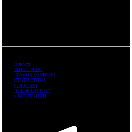
RFGD - RFG Distribution
RR - Ракета Релизинг
RWV - RWV Film
UPI - UPI
VLG - Вольга
WDSSPR - WDSSPR
12.11.2018 Автор: БК
Новости
БОКС-ОФИС
ГРАФИК РЕЛИЗОВ
СТАТИСТИКА
СОБЫТИЯ
ЛИКБЕЗ ДЛЯ К/Т
о КОМПАНИИ
Профессиональное издание о кинопрокате.
© 2012-2026
Телефон / факс +7-495-785-62-82