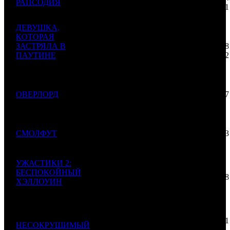
1
РАПСОДИЯ
FOX
2
959
$3 021
$3 151
Bohemian Rhapsody
686
ДЕВУШКА,
КОТОРАЯ
82 000
ЗАСТРЯЛА В
000
83 418
2
WDSSPR
1
983
ПАУТИНЕ
$1 240
$1 262
Girl in the Spider's
732
Web
62 900
ОВЕРЛОРД
000
44 737
3
CPP
1
1406
Overlord
$951
$677
732
55 300
СМОЛФУТ
000
37 593
4
CAO
3
1471
Smallfoot
$836
$569
738
УЖАСТИКИ 2:
34 500
БЕСПОКОЙНЫЙ
000
33 078
5
ХЭЛЛОУИН
WDSSPR
2
1043
$522
$500
Goosebumps 2:
015
Haunted Halloween
17 734
109
23 121
6
НЕСОКРУШИМЫЙ
FOX
3
767
$268
$350