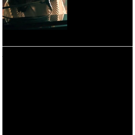
-
расшифровка названий компаний-дистрибьюторов:
CAO - Каро Премьер
COOL - CoolConnections
CP - Централ Партнершип
CPF - Capella Film
CPP - Централ Партнершип Paramount
FOX - Fox
KNLG - Кинологистика
LUX - Люксор
MD - MDfilm
MVK - MVK
PIFD - Planeta Inform Film Distribution
PRD - Парадиз