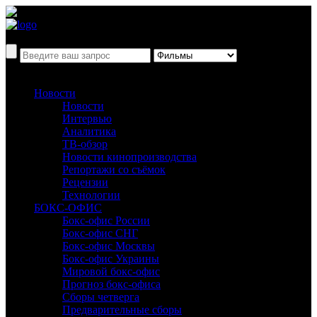
Новости
Новости
Интервью
Аналитика
ТВ-обзор
Новости кинопроизводства
Репортажи со съёмок
Рецензии
Технологии
БОКС-ОФИС
Бокс-офис России
Бокс-офис СНГ
Бокс-офис Москвы
Бокс-офис Украины
Мировой бокс-офис
Прогноз бокс-офиса
Сборы четверга
Предварительные сборы