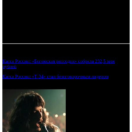
Комментарий
: Суммы указаны в рублях. Курс ЦБ РФ 1$ =
66.09 руб.
*
comScore
1
по данным ЕАИС
Таблица обновляется по мере поступления информации от
прокатчиков.
Смотрите также:
Касса России: «Богемская рапсодия» собрала 232,5 млн
рублей
(Предварительные сборы уикенда 01.11.2018)
Касса России: «Т-34» стал безоговорочным лидером
(Предварительные сборы уикенда 03.01.2019)