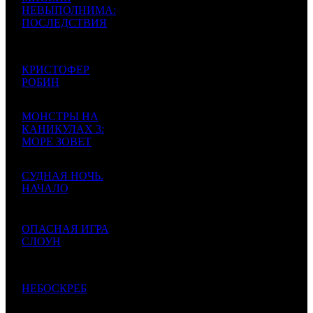
100 300
НЕВЫПОЛНИМА:
000
61 723
1
ПОСЛЕДСТВИЯ
CPP
2
1625
$1 603
$987
Mission: Impossible
261
– Fallout
81 000
КРИСТОФЕР
000
77 438
2
РОБИН
WDSSPR
1
1046
$1 294
$1 238
Christopher Robin
757
МОНСТРЫ НА
54 500
КАНИКУЛАХ 3:
000
45 530
3
WDSSPR
4
1197
МОРЕ ЗОВЕТ
$871
$728
Hotel Transylvania 3
164
52 174
СУДНАЯ НОЧЬ.
545
74 323
4
НАЧАЛО
UPI
1
702
$833
$1 188
The First Purge
992
17 402
ОПАСНАЯ ИГРА
767
34 257
5
СЛОУН
EXP
1
508
$278
$548
Miss Sloane
177
14 475
НЕБОСКРЕБ
025
21 899
6
UPI
4
661
Skyscraper
$231
$350