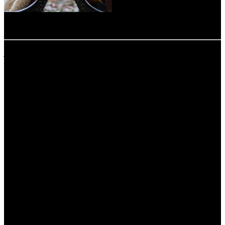
-
расшифровка названий компаний-дистрибьюторов:
AOF - A-One Films
CAE - Каскад фильм
CAO - Каро Премьер
CDL - CD Land
CPF - Capella Film
CPP - Централ Партнершип Paramount
CPRG - Cinema Prestige
CRP - КарроПрокат
EXP - Экспонента Фильм
KNLG - Кинологистика
LUX - Люксор
MD - MDfilm
MVK - MVK
PNR - Пионер
PVZGL - Про:взгляд
UPI - UPI