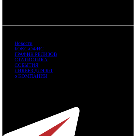
VLG - Вольга
WDSSPR - WDSSPR
06.08.2018 Автор: БК
Новости
БОКС-ОФИС
ГРАФИК РЕЛИЗОВ
СТАТИСТИКА
СОБЫТИЯ
ЛИКБЕЗ ДЛЯ К/Т
о КОМПАНИИ
Профессиональное издание о кинопрокате.
© 2012-2026
Телефон / факс +7-495-785-62-82