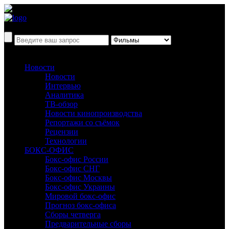
Новости
Новости
Интервью
Аналитика
ТВ-обзор
Новости кинопроизводства
Репортажи со съёмок
Рецензии
Технологии
БОКС-ОФИС
Бокс-офис России
Бокс-офис СНГ
Бокс-офис Москвы
Бокс-офис Украины
Мировой бокс-офис
Прогноз бокс-офиса
Сборы четверга
Предварительные сборы