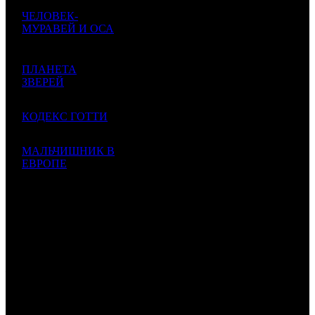
378
ЧЕЛОВЕК-
8 800
МУРАВЕЙ И ОСА
000
24 044
7
WDSSPR
5
366
Ant-Man and the
$140
$384
Wasp
665
ПЛАНЕТА
5 700
6 787
8
ЗВЕРЕЙ
MD
1
840*
741
$108
Animal World
$91 124
4 126
КОДЕКС ГОТТИ
16 505
9
MD
1
250*
186
Gotti
$264
$65 956
МАЛЬЧИШНИК В
3 364
18 691
10
ЕВРОПЕ
CPF
1
180
298
$299
Budapest
$53 777
341 843
562
ИТОГО TOP-10:
$5 464
251
Комментарий
: Суммы указаны в рублях. Курс ЦБ РФ 1$ =
62.56 руб.
*
comScore