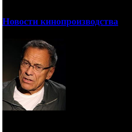
/
Андрей Кончаловский запускает малобюджетный киноа
Новости кинопроизводства
Андрей Кончаловский запускает мало