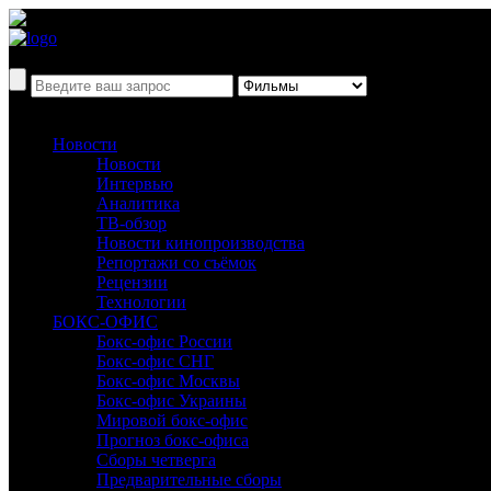
Новости
Новости
Интервью
Аналитика
ТВ-обзор
Новости кинопроизводства
Репортажи со съёмок
Рецензии
Технологии
БОКС-ОФИС
Бокс-офис России
Бокс-офис СНГ
Бокс-офис Москвы
Бокс-офис Украины
Мировой бокс-офис
Прогноз бокс-офиса
Сборы четверга
Предварительные сборы