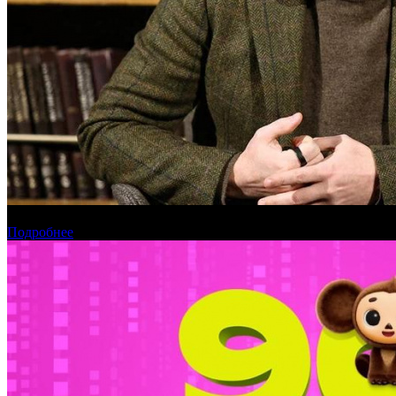
Вадим Верещагин возглавит кинокластер НМГ
Подробнее