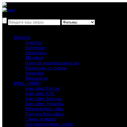
Новости
Новости
Интервью
Аналитика
ТВ-обзор
Новости кинопроизводства
Репортажи со съёмок
Рецензии
Технологии
БОКС-ОФИС
Бокс-офис России
Бокс-офис СНГ
Бокс-офис Москвы
Бокс-офис Украины
Мировой бокс-офис
Прогноз бокс-офиса
Сборы четверга
Предварительные сборы