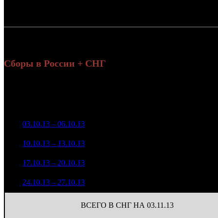
Россия:
СНГ:
Россия + СНГ
Сборы в России + СНГ
Н
Уикенд
н
Нед.
Уикенд
Место
(сборы /
Изменение
Копии
зрители)
45 431 018
1
03.10.13 – 06.10.13
3
-
874
191 776
19 239 809
733
2
10.10.13 – 13.10.13
5
-57.65%
87 603
(
-141
)
6 765 317
305
3
17.10.13 – 20.10.13
11
-64.84%
29 241
(
-428
)
824 837
57
4
24.10.13 – 27.10.13
18
-87.81%
3 634
(
-248
)
ВСЕГО В СНГ НА 03.11.13