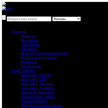
Новости
Новости
Интервью
Аналитика
ТВ-обзор
Новости кинопроизводства
Репортажи со съёмок
Рецензии
Технологии
БОКС-ОФИС
Бокс-офис России
Бокс-офис СНГ
Бокс-офис Москвы
Бокс-офис Украины
Мировой бокс-офис
Прогноз бокс-офиса
Сборы четверга
Предварительные сборы