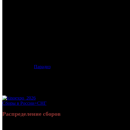
/
ВСЕ ВКЛЮЧЕНО 2
ВСЕ ВКЛЮЧЕНО 2
Дата начала проката в России:
03.10.2013
Кассовые сборы в России + СНГ на 03.11.2013:
92 963 542 руб.
Посещаемость в России + СНГ на 03.11.2013:
435 436 зрит.
Посещаемость СНГ на 03.11.2013:
435 436 зрит.
Дистрибьютор:
Парадиз
Формат:
35мм/цифра
Жанр:
комедия
Производство:
Россия
Хронометраж:
95 минут
Рейтинг МКРФ:
12+
Сборы в России+СНГ
Распределение сборов