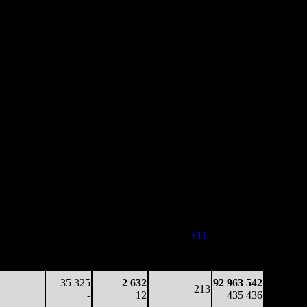
Нет данных
Нет данных
92 963 542 руб.
или $2 878 128
аработка
Наработка
Сеансы /
Тотал
а копию
на сеанс
Сеансов
Цена билета
(сборы/
(сборы/
(сборы/
на к/т
зрители)
зрители)
зрители)
51 981
10 850
4 187
237
45 431 018
219
-
18
-
191 776
26 248
7 000
2 749
220
75 612 062
120
-
13
(
-17
)
342 201
22 181
1 900
3 561
231
86 352 564
96
-
15
(
+11
)
397 568
14 471
340
2 426
227
92 600 984
64
-
11
(
-4
)
433 494
35 325
2 632
92 963 542
213
-
12
435 436