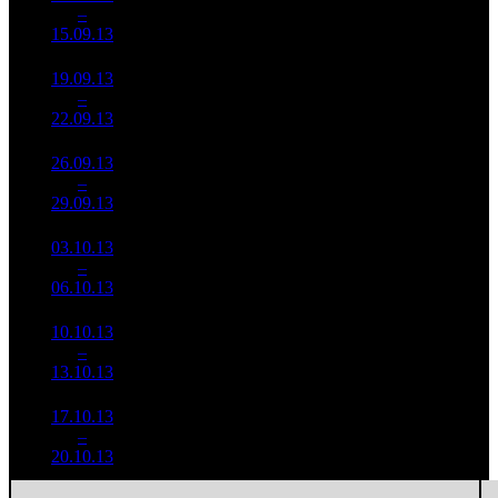
530
51 741
3
–
4
612
-53.35%
(
-379
)
240
15.09.13
127 282
19.09.13
9 253
213
43 443
4
–
7
420
-66.26%
(
-317
)
217
22.09.13
46 144
26.09.13
1 873
61
30 719
5
–
17
851
-79.75%
(
-152
)
175
29.09.13
10 663
03.10.13
1 021
31
32 960
6
–
19
750
-45.47%
(
-30
)
203
06.10.13
6 280
10.10.13
281 274
17
16 546
7
–
26
-72.47%
1 736
(
-14
)
102
13.10.13
17.10.13
382 364
11
34 760
8
–
24
+35.94%
2 344
(
-6
)
213
20.10.13