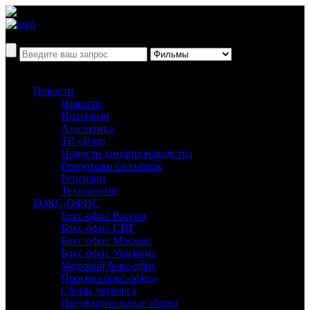
Новости
Новости
Интервью
Аналитика
ТВ-обзор
Новости кинопроизводства
Репортажи со съёмок
Рецензии
Технологии
БОКС-ОФИС
Бокс-офис России
Бокс-офис СНГ
Бокс-офис Москвы
Бокс-офис Украины
Мировой бокс-офис
Прогноз бокс-офиса
Сборы четверга
Предварительные сборы