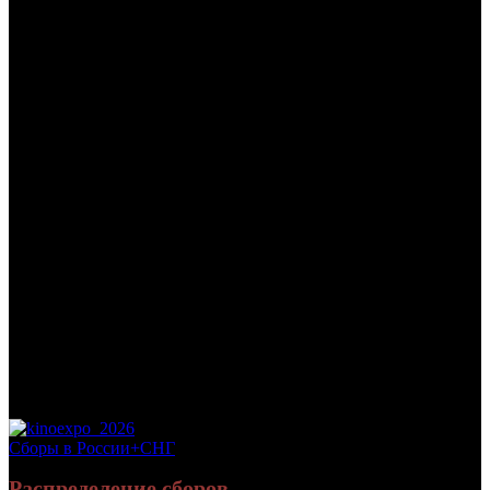
/
ОДНОКЛАССНИКИ 2
ОДНОКЛАССНИКИ 2
Дата начала проката в России:
29.08.2013
Кассовые сборы в России + СНГ на 31.12.2013:
319 748 810
руб.
Посещаемость в России + СНГ на 31.12.2013:
1 529 618 зрит.
Посещаемость СНГ на 31.12.2013:
1 529 618 зрит.
Дата начала проката в США:
12.07.2013
Оригинальное название:
Grown Ups 2
Дистрибьютор:
WDSSPR
Формат:
35мм/цифра
Жанр:
комедия
Производство:
США
Хронометраж:
102 минут
Рейтинг МКРФ:
12+
Сборы в России+СНГ
Распределение сборов