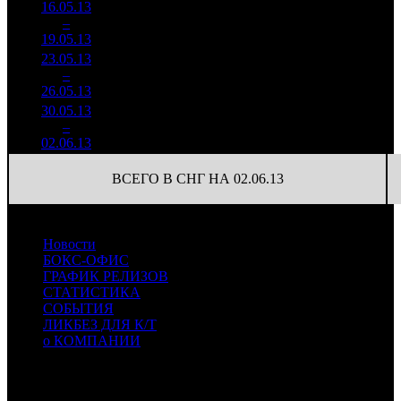
16.05.13
1 441
150
9 609
4
–
9
326
-84.02%
(
-350
)
57
19.05.13
8 529
23.05.13
377 741
60
6 296
5
–
13
-73.79%
3 346
(
-90
)
56
26.05.13
30.05.13
158 377
30
5 279
6
–
15
-58.07%
2 161
(
-30
)
72
02.06.13
ВСЕГО В СНГ НА 02.06.13
Новости
БОКС-ОФИС
ГРАФИК РЕЛИЗОВ
СТАТИСТИКА
СОБЫТИЯ
ЛИКБЕЗ ДЛЯ К/Т
о КОМПАНИИ
Профессиональное издание о кинопрокате.
© 2012-2026