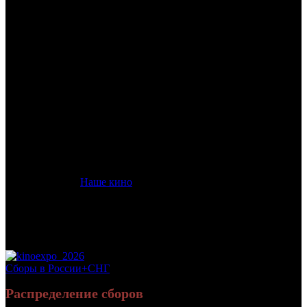
/
РИФ
РИФ
Дата начала проката в России:
25.04.2013
Кассовые сборы в России + СНГ на 02.06.2013:
76 836 847
руб.
Посещаемость в России + СНГ на 02.06.2013:
374 814 зрит.
Посещаемость СНГ на 02.06.2013:
374 814 зрит.
Оригинальное название:
The Reef 2: High Tide
Дистрибьютор:
Наше кино
Формат:
35мм/цифра/3D
Жанр:
анимация
Производство:
США, Корея Южная
Хронометраж:
80 минут
Рейтинг МКРФ:
нет
Сборы в России+СНГ
Распределение сборов