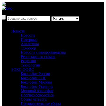
Новости
Новости
Интервью
Аналитика
ТВ-обзор
Новости кинопроизводства
Репортажи со съёмок
Рецензии
Технологии
БОКС-ОФИС
Бокс-офис России
Бокс-офис СНГ
Бокс-офис Москвы
Бокс-офис Украины
Мировой бокс-офис
Прогноз бокс-офиса
Сборы четверга
Предварительные сборы