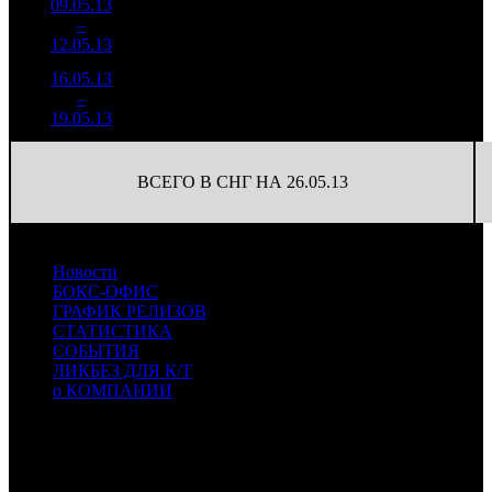
09.05.13
13 806
354
39 000
3
–
6
098
-72.83%
(
-601
)
174
12.05.13
61 517
16.05.13
1 253
88
14 249
4
–
12
886
-90.92%
(
-266
)
82
19.05.13
7 250
ВСЕГО В СНГ НА 26.05.13
Новости
БОКС-ОФИС
ГРАФИК РЕЛИЗОВ
СТАТИСТИКА
СОБЫТИЯ
ЛИКБЕЗ ДЛЯ К/Т
о КОМПАНИИ
Профессиональное издание о кинопрокате.
© 2012-2026
Телефон / факс +7-495-785-62-82