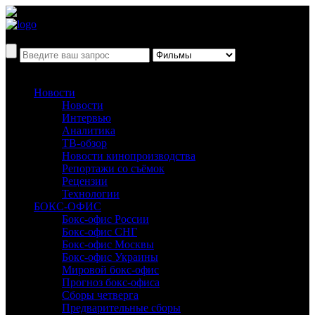
Новости
Новости
Интервью
Аналитика
ТВ-обзор
Новости кинопроизводства
Репортажи со съёмок
Рецензии
Технологии
БОКС-ОФИС
Бокс-офис России
Бокс-офис СНГ
Бокс-офис Москвы
Бокс-офис Украины
Мировой бокс-офис
Прогноз бокс-офиса
Сборы четверга
Предварительные сборы