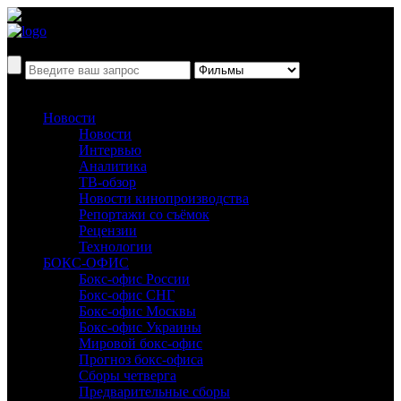
Новости
Новости
Интервью
Аналитика
ТВ-обзор
Новости кинопроизводства
Репортажи со съёмок
Рецензии
Технологии
БОКС-ОФИС
Бокс-офис России
Бокс-офис СНГ
Бокс-офис Москвы
Бокс-офис Украины
Мировой бокс-офис
Прогноз бокс-офиса
Сборы четверга
Предварительные сборы