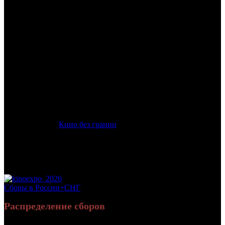
/
ПОЛНЫЙ БЕСПРЕДЕЛ
ПОЛНЫЙ БЕСПРЕДЕЛ
Дата начала проката в России:
16.05.2013
Кассовые сборы в России + СНГ на 09.06.2013:
406 535 руб.
Посещаемость в России + СНГ на 09.06.2013:
2 159 зрит.
Посещаемость СНГ на 09.06.2013:
2 159 зрит.
Оригинальное название:
Outrage Beyond
Дистрибьютор:
Кино без границ
Формат:
цифра
Жанр:
криминал, драма
Производство:
Япония
Хронометраж:
112 минут
Рейтинг МКРФ:
18+
Сборы в России+СНГ
Распределение сборов