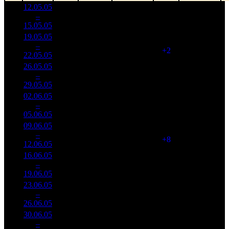
12.05.05
7 100
71 000
1
–
2
000
-
100
510
15.05.05
51 000
19.05.05
4 199
102
41 174
2
–
3
733
-40.85%
(
+2
)
347
22.05.05
35 400
26.05.05
2 470
90
27 455
3
–
3
954
-41.16%
(
-12
)
245
29.05.05
22 057
02.06.05
662 804
42
15 781
4
–
8
-73.18%
8 186
(
-48
)
195
05.06.05
09.06.05
653 553
50
13 071
5
–
11
-1.4%
8 749
(
+8
)
175
12.06.05
16.06.05
342 050
26
13 156
6
–
11
-47.66%
4 007
(
-24
)
154
19.06.05
23.06.05
400 392
20
20 020
7
–
12
+17.06%
4 242
(
-6
)
212
26.06.05
30.06.05
329 811
18
18 323
8
–
14
-17.63%
3 257
(
-2
)
181