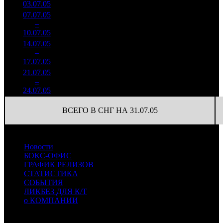
03.07.05
07.07.05
229 807
12 767
9
–
17
-30.32%
18
2 781
155
10.07.05
14.07.05
163 579
12
13 632
10
–
15
-28.82%
1 420
(
-6
)
118
17.07.05
21.07.05
165 230
6
27 538
11
–
15
+1.01%
1 492
(
-6
)
249
24.07.05
ВСЕГО В СНГ НА 31.07.05
Новости
БОКС-ОФИС
ГРАФИК РЕЛИЗОВ
СТАТИСТИКА
СОБЫТИЯ
ЛИКБЕЗ ДЛЯ К/Т
о КОМПАНИИ
Профессиональное издание о кинопрокате.