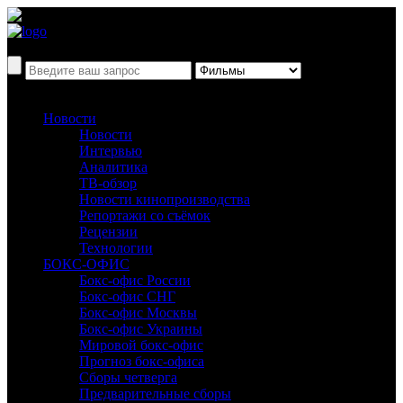
Новости
Новости
Интервью
Аналитика
ТВ-обзор
Новости кинопроизводства
Репортажи со съёмок
Рецензии
Технологии
БОКС-ОФИС
Бокс-офис России
Бокс-офис СНГ
Бокс-офис Москвы
Бокс-офис Украины
Мировой бокс-офис
Прогноз бокс-офиса
Сборы четверга
Предварительные сборы