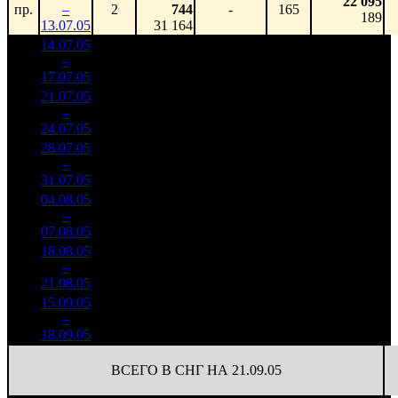
22 095
пр.
–
2
744
-
165
189
13.07.05
31 164
14.07.05
14 835
85 262
1
–
2
641
-
174
642
17.07.05
111 694
21.07.05
11 052
63 521
2
–
2
642
-25.5%
174
480
24.07.05
83 475
28.07.05
2 559
128
20 000
3
–
8
968
-76.84%
(
-46
)
195
31.07.05
24 907
04.08.05
1 695
127
13 354
4
–
10
991
-33.75%
(
-1
)
140
07.08.05
17 719
18.08.05
172 100
6 374
6
–
17
-
27
102 021
3 779
21.08.05
15.09.05
196 265
4
49 066
10
–
18
+128.8%
1 774
(
-2
)
444
18.09.05
ВСЕГО В СНГ НА 21.09.05