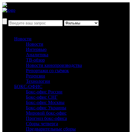
Новости
Новости
Интервью
Аналитика
ТВ-обзор
Новости кинопроизводства
Репортажи со съёмок
Рецензии
Технологии
БОКС-ОФИС
Бокс-офис России
Бокс-офис СНГ
Бокс-офис Москвы
Бокс-офис Украины
Мировой бокс-офис
Прогноз бокс-офиса
Сборы четверга
Предварительные сборы