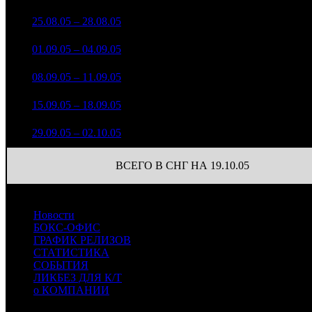
4 434 721
172
3
25.08.05 – 28.08.05
7
-70.45%
37 381
(
-69
)
1 573 454
140
4
01.09.05 – 04.09.05
12
-64.52%
16 754
(
-32
)
282 326
48
5
08.09.05 – 11.09.05
17
-82.06%
4 310
(
-92
)
155 445
35
6
15.09.05 – 18.09.05
19
-44.94%
1 930
(
-13
)
107 390
9
8
29.09.05 – 02.10.05
20
+144.71%
1 199
(
-5
)
ВСЕГО В СНГ НА 19.10.05
Новости
БОКС-ОФИС
ГРАФИК РЕЛИЗОВ
СТАТИСТИКА
СОБЫТИЯ
ЛИКБЕЗ ДЛЯ К/Т
о КОМПАНИИ