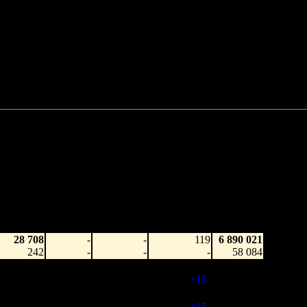
Нет данных
Нет данных
88 022 199 руб.
или $3 100 465
аработка
Наработка
Сеансы /
Тотал
а копию
на сеанс
Сеансов
Цена билета
(сборы/
(сборы/
(сборы/
на к/т
зрители)
зрители)
зрители)
28 708
-
-
119
6 890 021
242
-
-
-
58 084
114 860
-
-
134
34 571 249
858
-
-
(
+15
)
264 956
62 280
-
-
134
67 464 679
466
-
-
(
+15
)
539 654