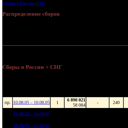
Сборы в России+СНГ
Распределение сборов
Россия:
СНГ:
Россия + СНГ
Сборы в России + СНГ
Н
Уикенд
н
Нед.
Уикенд
Место
(сборы /
Изменение
Копии
зрители)
6 890 021
пр.
10.08.05 – 10.08.05
1
-
240
58 084
27 681 228
1
11.08.05 – 14.08.05
1
-
241
206 872
15 009 497
2
18.08.05 – 21.08.05
2
-45.78%
241
112 387