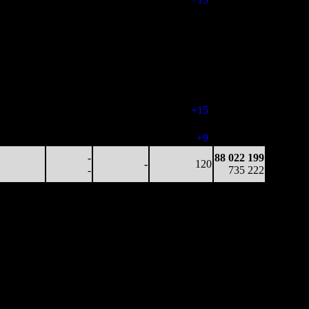
25 783
-
-
119
80 384 604
217
-
-
(
-15
)
653 898
11 239
-
-
94
86 050 285
120
-
-
(
-25
)
710 880
5 882
-
-
66
87 061 533
90
-
-
(
-28
)
723 853
4 441
-
-
81
87 430 512
55
-
-
(
+15
)
728 354
11 932
-
-
90
87 850 344
133
-
-
(
+9
)
733 416
-
88 022 199
-
120
-
735 222