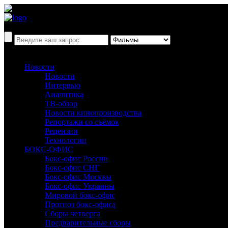
Новости
Новости
Интервью
Аналитика
ТВ-обзор
Новости кинопроизводства
Репортажи со съёмок
Рецензии
Технологии
БОКС-ОФИС
Бокс-офис России
Бокс-офис СНГ
Бокс-офис Москвы
Бокс-офис Украины
Мировой бокс-офис
Прогноз бокс-офиса
Сборы четверга
Предварительные сборы