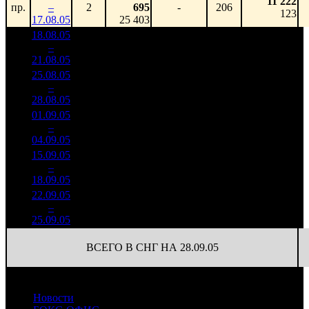
11 222
пр.
–
2
695
-
206
123
17.08.05
25 403
18.08.05
10 719
52 037
1
–
3
595
-
206
572
21.08.05
117 798
25.08.05
6 359
30 870
2
–
5
235
-40.68%
206
339
28.08.05
69 881
01.09.05
2 015
9 782
3
–
10
060
-68.31%
206
108
04.09.05
22 184
15.09.05
240 685
12 668
5
–
16
-
19
2 704
142
18.09.05
22.09.05
282 035
14 844
6
–
17
+17.18%
19
3 168
167
25.09.05
ВСЕГО В СНГ НА 28.09.05
Новости