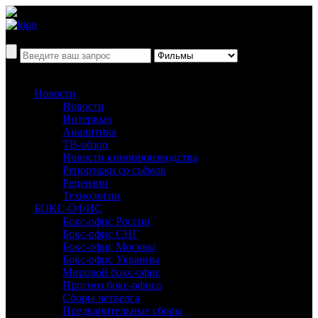
Новости
Новости
Интервью
Аналитика
ТВ-обзор
Новости кинопроизводства
Репортажи со съёмок
Рецензии
Технологии
БОКС-ОФИС
Бокс-офис России
Бокс-офис СНГ
Бокс-офис Москвы
Бокс-офис Украины
Мировой бокс-офис
Прогноз бокс-офиса
Сборы четверга
Предварительные сборы