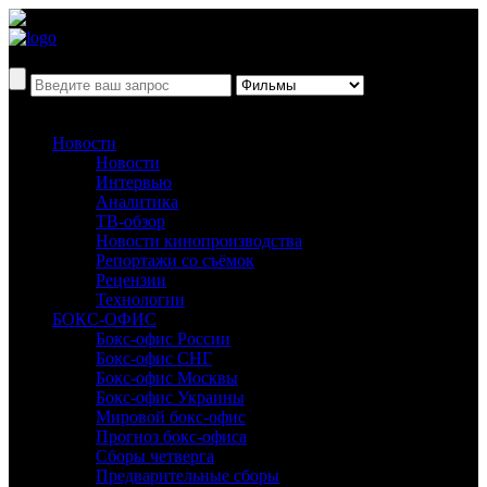
Новости
Новости
Интервью
Аналитика
ТВ-обзор
Новости кинопроизводства
Репортажи со съёмок
Рецензии
Технологии
БОКС-ОФИС
Бокс-офис России
Бокс-офис СНГ
Бокс-офис Москвы
Бокс-офис Украины
Мировой бокс-офис
Прогноз бокс-офиса
Сборы четверга
Предварительные сборы