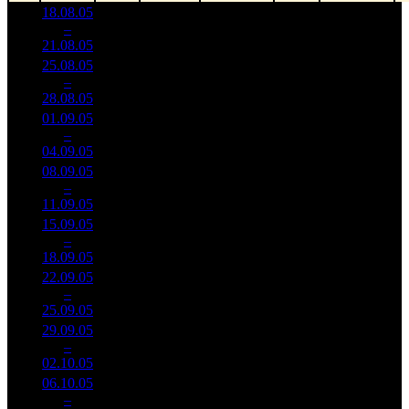
18.08.05
6 019
59 016
1
–
6
623
-
102
510
21.08.05
52 037
25.08.05
4 762
46 686
2
–
6
005
-20.89%
102
433
28.08.05
44 116
01.09.05
3 109
81
38 392
3
–
7
742
-34.7%
(
-21
)
361
04.09.05
29 206
08.09.05
1 818
67
27 149
4
–
10
976
-41.51%
(
-14
)
263
11.09.05
17 601
15.09.05
862 022
53
16 265
5
–
13
-52.61%
8 461
(
-14
)
160
18.09.05
22.09.05
479 710
35
13 706
6
–
13
-44.35%
4 594
(
-18
)
131
25.09.05
29.09.05
235 039
25
9 402
7
–
14
-51%
2 332
(
-10
)
93
02.10.05
06.10.05
108 497
17
6 382
8
–
18
-53.84%
1 021
(
-8
)
60