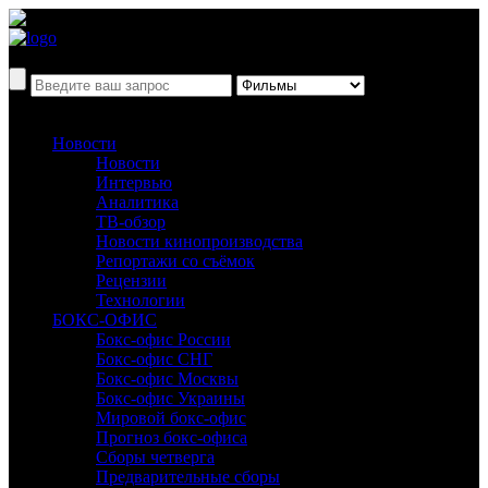
Новости
Новости
Интервью
Аналитика
ТВ-обзор
Новости кинопроизводства
Репортажи со съёмок
Рецензии
Технологии
БОКС-ОФИС
Бокс-офис России
Бокс-офис СНГ
Бокс-офис Москвы
Бокс-офис Украины
Мировой бокс-офис
Прогноз бокс-офиса
Сборы четверга
Предварительные сборы