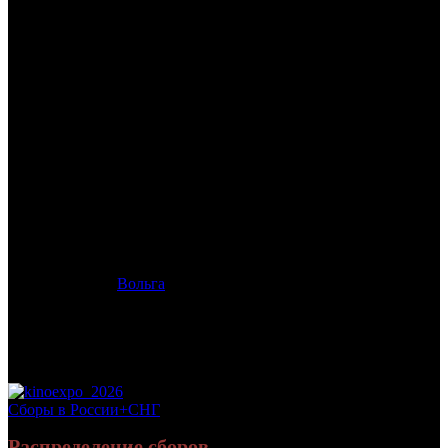
/
ЛИМБ
ЛИМБ
Дата начала проката в России:
12.09.2013
Кассовые сборы в России + СНГ на 13.10.2013:
19 026 558
руб.
Посещаемость в России + СНГ на 13.10.2013:
85 351 зрит.
Посещаемость СНГ на 13.10.2013:
85 351 зрит.
Дата начала проката в США:
09.03.2013
Оригинальное название:
Haunter
Дистрибьютор:
Вольга
Формат:
цифра
Жанр:
ужасы, триллер
Производство:
Канада
Хронометраж:
97 минут
Рейтинг МКРФ:
12+
Сборы в России+СНГ
Распределение сборов