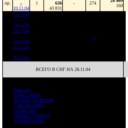
20 469
пр.
–
1
636
-
274
160
10.11.04
43 831
11.11.04
33 089
120 764
1
–
1
440
-
274
949
14.11.04
260 096
18.11.04
14 325
281
50 980
2
–
1
426
-56.71%
(
+7
)
773
21.11.04
217 084
25.11.04
3 758
13 375
3
–
4
436
-73.76%
281
164
28.11.04
45 993
ВСЕГО В СНГ НА 28.11.04
Новости
БОКС-ОФИС
ГРАФИК РЕЛИЗОВ
СТАТИСТИКА
СОБЫТИЯ
ЛИКБЕЗ ДЛЯ К/Т
о КОМПАНИИ