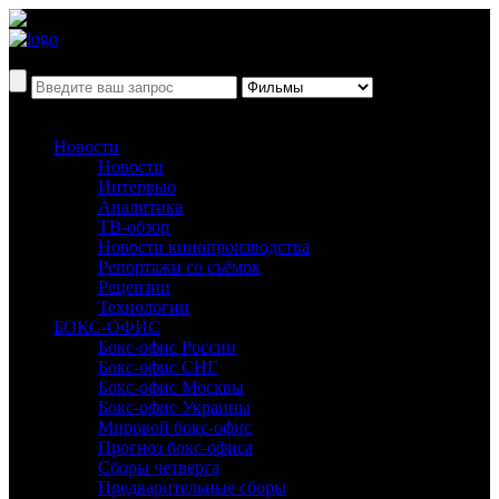
Новости
Новости
Интервью
Аналитика
ТВ-обзор
Новости кинопроизводства
Репортажи со съёмок
Рецензии
Технологии
БОКС-ОФИС
Бокс-офис России
Бокс-офис СНГ
Бокс-офис Москвы
Бокс-офис Украины
Мировой бокс-офис
Прогноз бокс-офиса
Сборы четверга
Предварительные сборы