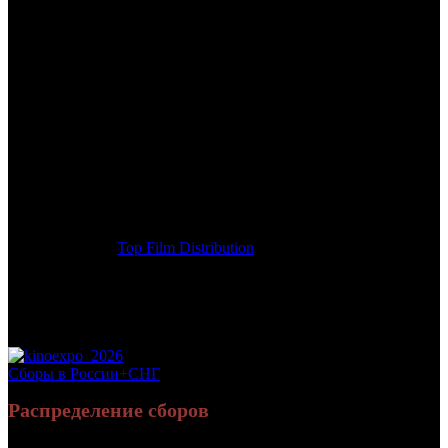
/
НА ГРЕБНЕ
НА ГРЕБНЕ
Дата начала проката в России:
14.08.2014
Кассовые сборы в России + СНГ на 31.12.2014:
2 165 003 руб.
Посещаемость в России + СНГ на 31.12.2014:
8 660 зрит.
Посещаемость СНГ на 31.12.2014:
8 660 зрит.
Оригинальное название:
Drift
Дистрибьютор:
Top Film Distribution
Формат:
цифра
Жанр:
экшн
Производство:
США
Хронометраж:
113 минут
Рейтинг МКРФ:
16+
Сборы в России+СНГ
Распределение сборов