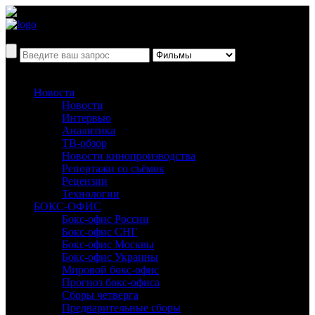
Новости
Новости
Интервью
Аналитика
ТВ-обзор
Новости кинопроизводства
Репортажи со съёмок
Рецензии
Технологии
БОКС-ОФИС
Бокс-офис России
Бокс-офис СНГ
Бокс-офис Москвы
Бокс-офис Украины
Мировой бокс-офис
Прогноз бокс-офиса
Сборы четверга
Предварительные сборы