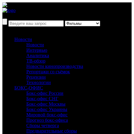
Новости
Новости
Интервью
Аналитика
ТВ-обзор
Новости кинопроизводства
Репортажи со съёмок
Рецензии
Технологии
БОКС-ОФИС
Бокс-офис России
Бокс-офис СНГ
Бокс-офис Москвы
Бокс-офис Украины
Мировой бокс-офис
Прогноз бокс-офиса
Сборы четверга
Предварительные сборы