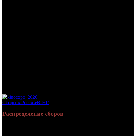
/
РАБОТОДАТЕЛЬ
РАБОТОДАТЕЛЬ
Дата начала проката в России:
25.04.2013
Кассовые сборы в России + СНГ на 05.05.2013:
1 121 920 руб.
Посещаемость в России + СНГ на 05.05.2013:
5 986 зрит.
Посещаемость СНГ на 05.05.2013:
5 986 зрит.
Оригинальное название:
Employer
Дистрибьютор:
UMS Film
Формат:
35мм/цифра
Жанр:
триллер
Рейтинг МКРФ:
16+
Сборы в России+СНГ
Распределение сборов
Россия:
Нет данных
Нет данных