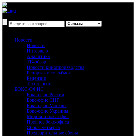
Новости
Новости
Интервью
Аналитика
ТВ-обзор
Новости кинопроизводства
Репортажи со съёмок
Рецензии
Технологии
БОКС-ОФИС
Бокс-офис России
Бокс-офис СНГ
Бокс-офис Москвы
Бокс-офис Украины
Мировой бокс-офис
Прогноз бокс-офиса
Сборы четверга
Предварительные сборы