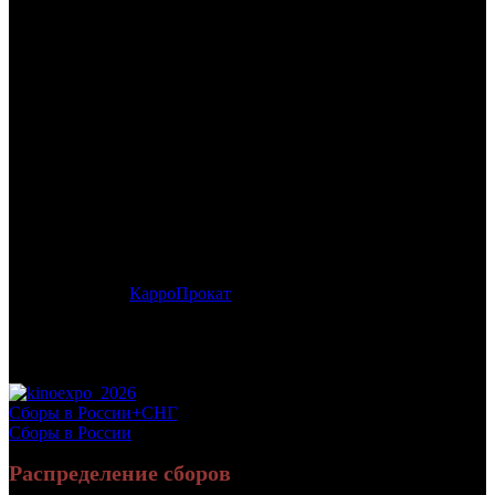
/
ЧЕМПИОНЫ
ЧЕМПИОНЫ
Дата начала проката в России:
23.01.2014
Кассовые сборы в России + СНГ на 09.03.2014:
183 081 729
руб.
Посещаемость в России + СНГ на 09.03.2014:
877 065 зрит.
Кассовые сборы в России на 09.03.2014:
173 976 488 руб.
Посещаемость в России на 09.03.2014:
829 090 зрит.
Дистрибьютор:
КарроПрокат
Формат:
цифра
Жанр:
спорт
Производство:
Россия
Рейтинг МКРФ:
6+
Сборы в России+СНГ
Сборы в России
Распределение сборов