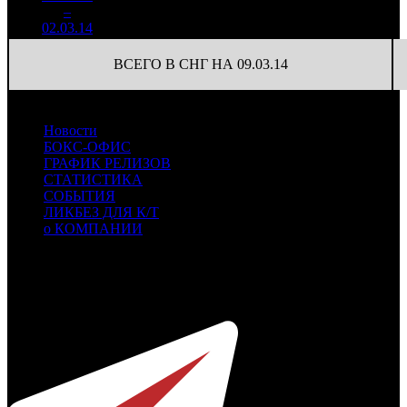
148 096
38
3 897
6
–
31
-88.56%
1 057
(
-62
)
28
02.03.14
ВСЕГО В СНГ НА 09.03.14
Новости
БОКС-ОФИС
ГРАФИК РЕЛИЗОВ
СТАТИСТИКА
СОБЫТИЯ
ЛИКБЕЗ ДЛЯ К/Т
о КОМПАНИИ
Профессиональное издание о кинопрокате.
© 2012-2026
Телефон / факс +7-495-785-62-82