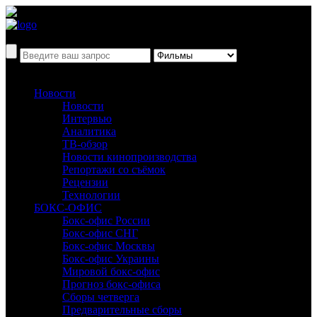
Новости
Новости
Интервью
Аналитика
ТВ-обзор
Новости кинопроизводства
Репортажи со съёмок
Рецензии
Технологии
БОКС-ОФИС
Бокс-офис России
Бокс-офис СНГ
Бокс-офис Москвы
Бокс-офис Украины
Мировой бокс-офис
Прогноз бокс-офиса
Сборы четверга
Предварительные сборы