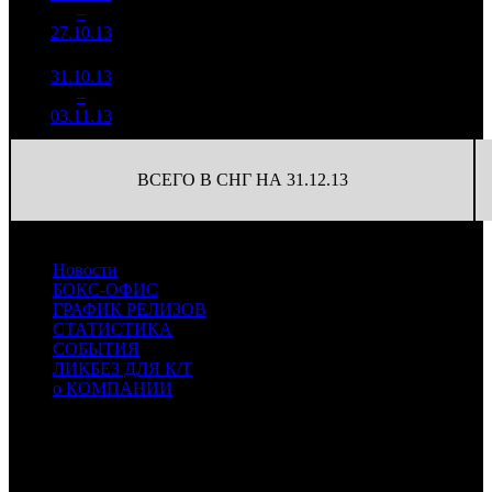
151
37 499
4
–
11
278
-71.3%
(
-220
)
166
27.10.13
25 074
31.10.13
1 041
39
26 696
5
–
18
159
-81.61%
(
-112
)
155
03.11.13
6 061
ВСЕГО В СНГ НА 31.12.13
Новости
БОКС-ОФИС
ГРАФИК РЕЛИЗОВ
СТАТИСТИКА
СОБЫТИЯ
ЛИКБЕЗ ДЛЯ К/Т
о КОМПАНИИ
Профессиональное издание о кинопрокате.
© 2012-2026
Телефон / факс +7-495-785-62-82