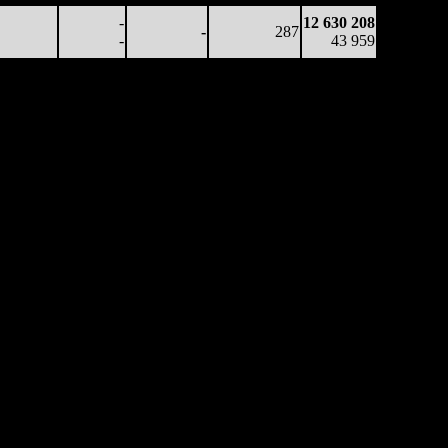
-
12 630 208
-
287
-
43 959