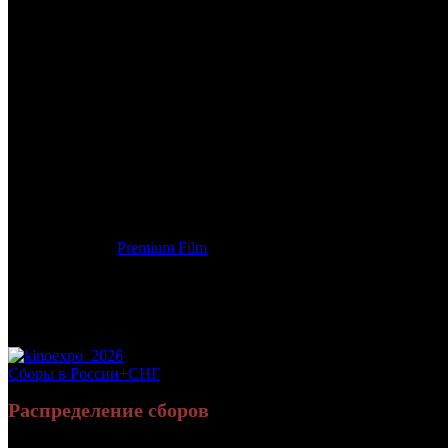
/
КРАСОТКИ В ПАРИЖЕ
КРАСОТКИ В ПАРИЖЕ
Дата начала проката в России:
14.08.2014
Кассовые сборы в России + СНГ на 28.12.2014:
12 630 208 руб.
Посещаемость в России + СНГ на 28.12.2014:
43 959 зрит.
Посещаемость СНГ на 28.12.2014:
43 959 зрит.
Оригинальное название:
Sous les jupes des filles
Дистрибьютор:
Premium Film
Формат:
цифра
Жанр:
комедия
Производство:
Франция
Хронометраж:
118 минут
Рейтинг МКРФ:
16+
Сборы в России+СНГ
Распределение сборов