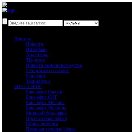
Новости
Новости
Интервью
Аналитика
ТВ-обзор
Новости кинопроизводства
Репортажи со съёмок
Рецензии
Технологии
БОКС-ОФИС
Бокс-офис России
Бокс-офис СНГ
Бокс-офис Москвы
Бокс-офис Украины
Мировой бокс-офис
Прогноз бокс-офиса
Сборы четверга
Предварительные сборы