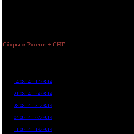
Россия:
СНГ:
Россия + СНГ
Сборы в России + СНГ
На
Уикенд
на
Нед.
Уикенд
Место
(сборы /
Изменение
Копии
(
зрители)
з
3 500 611
1
14.08.14 – 17.08.14
8
-
43
11 402
2 388 087
2
21.08.14 – 24.08.14
14
-31.78%
43
7 822
1 162 058
31
3
28.08.14 – 31.08.14
17
-51.34%
3 441
(
-12
)
587 746
21
4
04.09.14 – 07.09.14
25
-49.42%
1 713
(
-10
)
175 937
10
5
11.09.14 – 14.09.14
29
-70.07%
607
(
-11
)