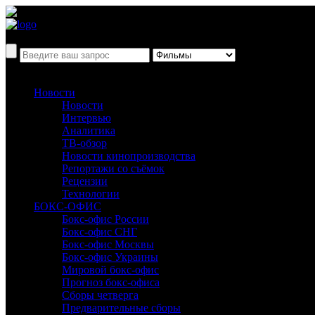
Новости
Новости
Интервью
Аналитика
ТВ-обзор
Новости кинопроизводства
Репортажи со съёмок
Рецензии
Технологии
БОКС-ОФИС
Бокс-офис России
Бокс-офис СНГ
Бокс-офис Москвы
Бокс-офис Украины
Мировой бокс-офис
Прогноз бокс-офиса
Сборы четверга
Предварительные сборы