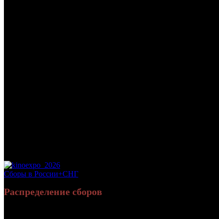
/
БЫСТРЕЕ, ЧЕМ КРОЛИКИ
БЫСТРЕЕ, ЧЕМ КРОЛИКИ
Дата начала проката в России:
01.01.2014
Кассовые сборы в России + СНГ на 02.02.2014:
176 161 221 руб
Посещаемость в России + СНГ на 02.02.2014:
601 348 зрит.
Посещаемость СНГ на 02.02.2014:
601 348 зрит.
Дистрибьютор:
DreamTeam
Формат:
цифра
Жанр:
комедия
Производство:
Россия
Хронометраж:
~99 минут
Рейтинг МКРФ:
16+
Сборы в России+СНГ
Распределение сборов