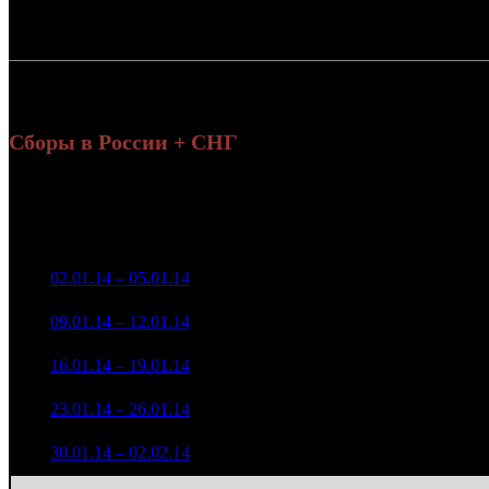
Россия:
СНГ:
Россия + СНГ
Сборы в России + СНГ
Н
Уикенд
н
Нед.
Уикенд
Место
(сборы /
Изменение
Копии
зрители)
75 118 788
1
02.01.14 – 05.01.14
10
-
922
253 774
28 129 280
870
2
09.01.14 – 12.01.14
11
-62.55%
127 562
(
-52
)
6 708 666
620
3
16.01.14 – 19.01.14
15
-76.15%
25 785
(
-250
)
1 043 244
72
4
23.01.14 – 26.01.14
23
-84.45%
3 607
(
-548
)
339 977
3
5
30.01.14 – 02.02.14
24
-67.41%
1 021
(
-69
)