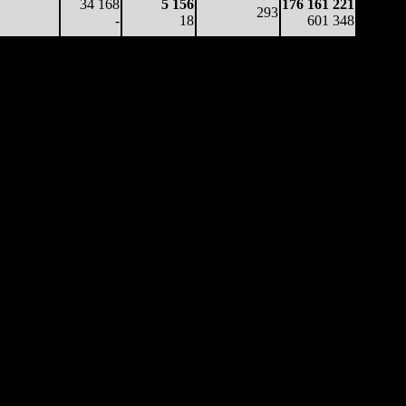
34 168
5 156
176 161 221
293
-
18
601 348