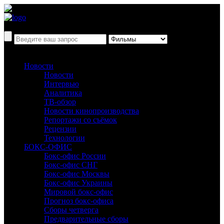
Новости
Новости
Интервью
Аналитика
ТВ-обзор
Новости кинопроизводства
Репортажи со съёмок
Рецензии
Технологии
БОКС-ОФИС
Бокс-офис России
Бокс-офис СНГ
Бокс-офис Москвы
Бокс-офис Украины
Мировой бокс-офис
Прогноз бокс-офиса
Сборы четверга
Предварительные сборы