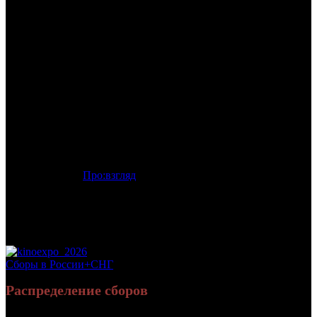
/
ЗАМОК В ИТАЛИИ
ЗАМОК В ИТАЛИИ
Дата начала проката в России:
19.12.2013
Кассовые сборы в России + СНГ на 30.06.2014:
2 043 403 руб.
Посещаемость в России + СНГ на 30.06.2014:
9 420 зрит.
Посещаемость СНГ на 30.06.2014:
9 420 зрит.
Оригинальное название:
Un château en Italie
Дистрибьютор:
Про:взгляд
Формат:
35мм/цифра
Жанр:
комедия, драма
Производство:
Франция
Хронометраж:
103 минут
Рейтинг МКРФ:
нет
Сборы в России+СНГ
Распределение сборов