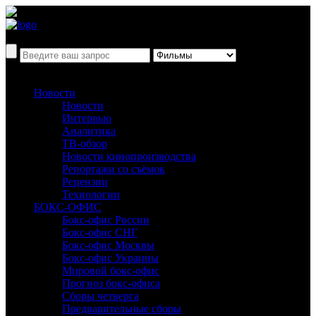
Новости
Новости
Интервью
Аналитика
ТВ-обзор
Новости кинопроизводства
Репортажи со съёмок
Рецензии
Технологии
БОКС-ОФИС
Бокс-офис России
Бокс-офис СНГ
Бокс-офис Москвы
Бокс-офис Украины
Мировой бокс-офис
Прогноз бокс-офиса
Сборы четверга
Предварительные сборы