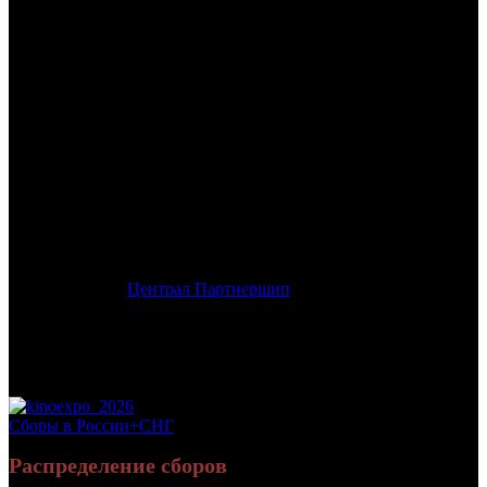
/
7-Й ГНОМ
7-Й ГНОМ
Дата начала проката в России:
28.08.2014
Кассовые сборы в России + СНГ на 26.10.2014:
75 669 594
руб.
Посещаемость в России + СНГ на 26.10.2014:
392 917 зрит.
Посещаемость СНГ на 26.10.2014:
392 917 зрит.
Оригинальное название:
7th Dwarf
Дистрибьютор:
Централ Партнершип
Формат:
цифра/3D
Жанр:
анимация
Производство:
Германия
Хронометраж:
81 минут
Рейтинг МКРФ:
6+
Сборы в России+СНГ
Распределение сборов