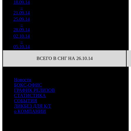
18.09.14
2 125
179
11 877
4
–
13
908
-61.55%
(
-230
)
62
21.09.14
11 082
25.09.14
609 634
45
13 547
5
–
21
-71.32%
3 844
(
-134
)
85
28.09.14
02.10.14
197 996
21
9 428
6
–
29
-67.52%
998
(
-24
)
48
05.10.14
ВСЕГО В СНГ НА 26.10.14
Новости
БОКС-ОФИС
ГРАФИК РЕЛИЗОВ
СТАТИСТИКА
СОБЫТИЯ
ЛИКБЕЗ ДЛЯ К/Т
о КОМПАНИИ
Профессиональное издание о кинопрокате.
© 2012-2026