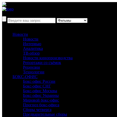
Новости
Новости
Интервью
Аналитика
ТВ-обзор
Новости кинопроизводства
Репортажи со съёмок
Рецензии
Технологии
БОКС-ОФИС
Бокс-офис России
Бокс-офис СНГ
Бокс-офис Москвы
Бокс-офис Украины
Мировой бокс-офис
Прогноз бокс-офиса
Сборы четверга
Предварительные сборы