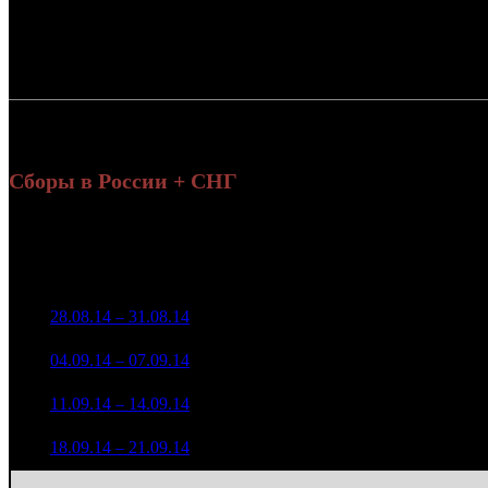
Россия:
СНГ:
Россия + СНГ
Сборы в России + СНГ
Н
Уикенд
н
Нед.
Уикенд
Место
(сборы /
Изменение
Копии
зрители)
72 379 712
1
28.08.14 – 31.08.14
2
-
1 016
299 405
41 054 874
864
2
04.09.14 – 07.09.14
2
-43.28%
170 118
(
-152
)
11 457 861
350
3
11.09.14 – 14.09.14
5
-72.09%
49 539
(
-514
)
1 196 321
72
4
18.09.14 – 21.09.14
15
-89.56%
5 742
(
-278
)