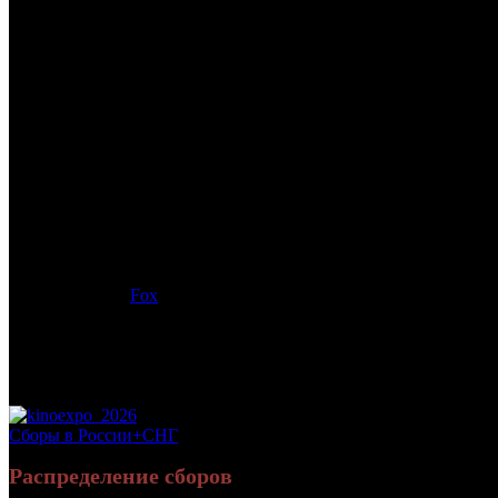
/
ТИПА КОПЫ
ТИПА КОПЫ
Дата начала проката в России:
28.08.2014
Кассовые сборы в России + СНГ на 31.12.2014:
178 119 282 руб
Посещаемость в России + СНГ на 31.12.2014:
800 357 зрит.
Посещаемость СНГ на 31.12.2014:
800 357 зрит.
Дата начала проката в США:
13.08.2014
Оригинальное название:
Let's Be Cops
Дистрибьютор:
Fox
Формат:
цифра
Жанр:
экшн, комедия
Производство:
США
Хронометраж:
105 минут
Рейтинг МКРФ:
18+
Сборы в России+СНГ
Распределение сборов