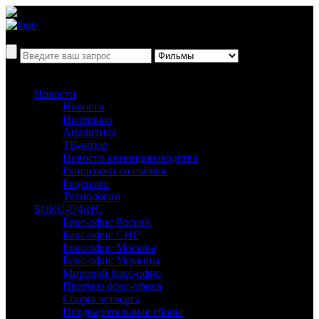
Новости
Новости
Интервью
Аналитика
ТВ-обзор
Новости кинопроизводства
Репортажи со съёмок
Рецензии
Технологии
БОКС-ОФИС
Бокс-офис России
Бокс-офис СНГ
Бокс-офис Москвы
Бокс-офис Украины
Мировой бокс-офис
Прогноз бокс-офиса
Сборы четверга
Предварительные сборы