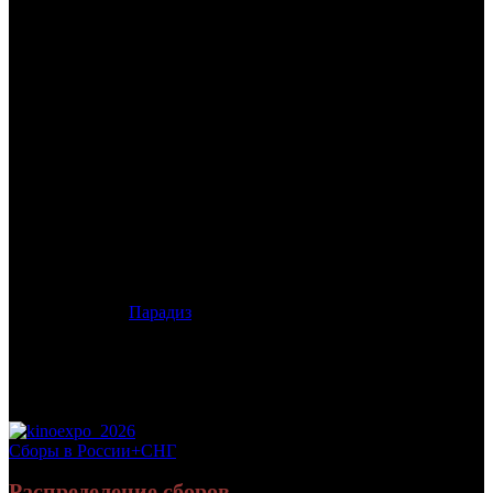
/
ЧЕЛОВЕК НОЯБРЯ
ЧЕЛОВЕК НОЯБРЯ
Дата начала проката в России:
18.09.2014
Кассовые сборы в России + СНГ на 12.10.2014:
32 274 896
руб.
Посещаемость в России + СНГ на 12.10.2014:
132 375 зрит.
Посещаемость СНГ на 12.10.2014:
132 375 зрит.
Дата начала проката в США:
27.08.2014
Оригинальное название:
The November Man
Дистрибьютор:
Парадиз
Формат:
цифра
Жанр:
триллер, боевик
Производство:
США
Хронометраж:
107 минут
Рейтинг МКРФ:
16+
Сборы в России+СНГ
Распределение сборов