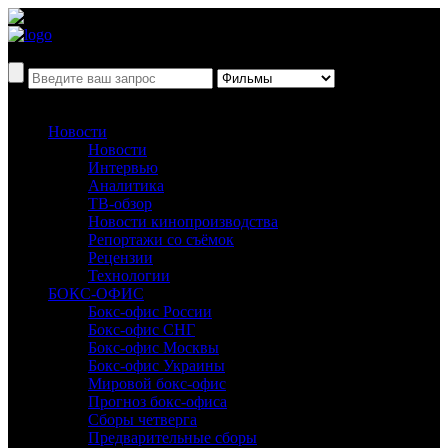
Новости
Новости
Интервью
Аналитика
ТВ-обзор
Новости кинопроизводства
Репортажи со съёмок
Рецензии
Технологии
БОКС-ОФИС
Бокс-офис России
Бокс-офис СНГ
Бокс-офис Москвы
Бокс-офис Украины
Мировой бокс-офис
Прогноз бокс-офиса
Сборы четверга
Предварительные сборы