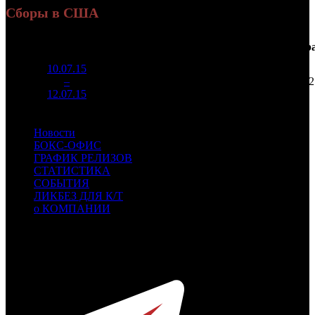
Сборы в США
Касса
Неделя
Уикенд
Место
Изменение
Кинотеатры
Нар
уикенда
10.07.15
$5 403
1
–
8
-
2 353
$2
460
12.07.15
Новости
БОКС-ОФИС
ГРАФИК РЕЛИЗОВ
СТАТИСТИКА
СОБЫТИЯ
ЛИКБЕЗ ДЛЯ К/Т
о КОМПАНИИ
Профессиональное издание о кинопрокате.
© 2012-2026
Телефон / факс +7-495-785-62-82