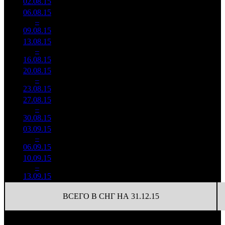
02.08.15
230 266
06.08.15
32 477
849
38 254
2
–
2
397
-48.48%
(
-72
)
144
09.08.15
122 545
13.08.15
12 082
470
25 707
3
–
6
422
-62.8%
(
-379
)
99
16.08.15
46 546
20.08.15
4 333
153
28 322
4
–
9
233
-64.14%
(
-317
)
117
23.08.15
17 937
27.08.15
2 072
77
26 911
5
–
12
173
-52.18%
(
-76
)
118
30.08.15
9 085
03.09.15
755 665
40
18 892
6
–
22
-63.53%
3 301
(
-37
)
83
06.09.15
10.09.15
122 566
15
8 171
7
–
29
-83.78%
601
(
-25
)
40
13.09.15
ВСЕГО В СНГ НА 31.12.15