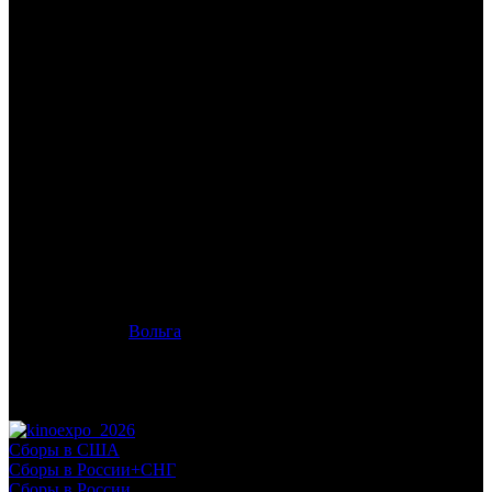
/
ВНЕ/СЕБЯ
ВНЕ/СЕБЯ
Дата начала проката в России:
30.07.2015
Кассовые сборы в России + СНГ на 31.12.2015:
168 715 986
руб.
Посещаемость в России + СНГ на 31.12.2015:
703 068 зрит.
Кассовые сборы в России на 30.08.2015:
153 164 379 руб.
Посещаемость в России на 30.08.2015:
656 384 зрит.
Дата начала проката в США:
10.07.2015
Оригинальное название:
Self/less
Дистрибьютор:
Вольга
Формат:
цифра
Жанр:
фантастика, триллер
Производство:
США
Рейтинг МКРФ:
16+
Сборы в США
Сборы в России+СНГ
Сборы в России