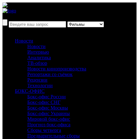
Новости
Новости
Интервью
Аналитика
ТВ-обзор
Новости кинопроизводства
Репортажи со съёмок
Рецензии
Технологии
БОКС-ОФИС
Бокс-офис России
Бокс-офис СНГ
Бокс-офис Москвы
Бокс-офис Украины
Мировой бокс-офис
Прогноз бокс-офиса
Сборы четверга
Предварительные сборы