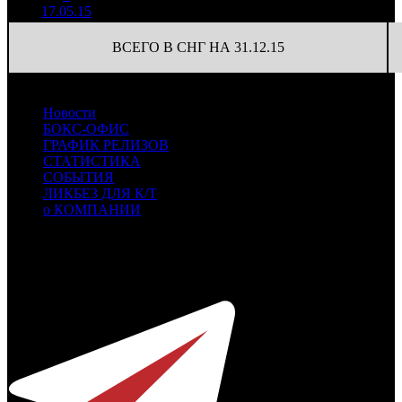
420
(
-2
)
105
17.05.15
ВСЕГО В СНГ НА 31.12.15
Новости
БОКС-ОФИС
ГРАФИК РЕЛИЗОВ
СТАТИСТИКА
СОБЫТИЯ
ЛИКБЕЗ ДЛЯ К/Т
о КОМПАНИИ
Профессиональное издание о кинопрокате.
© 2012-2026
Телефон / факс +7-495-785-62-82