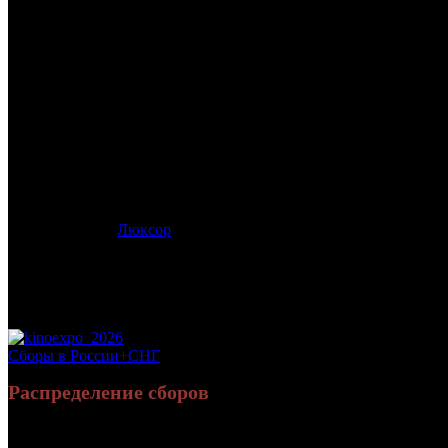
/
ДНЕВНИК МАМЫ ПЕРВОКЛАССНИКА
ДНЕВНИК МАМЫ ПЕРВОК
Дата начала проката в России:
30.10.2014
Кассовые сборы в России + СНГ на 31.12.2014:
2 647 297 руб.
Посещаемость в России + СНГ на 31.12.2014:
18 198 зрит.
Посещаемость СНГ на 31.12.2014:
18 198 зрит.
Дистрибьютор:
Люксор
Формат:
цифра
Жанр:
семейный
Производство:
Россия
Хронометраж:
79 минут
Рейтинг МКРФ:
0+
Сборы в России+СНГ
Распределение сборов