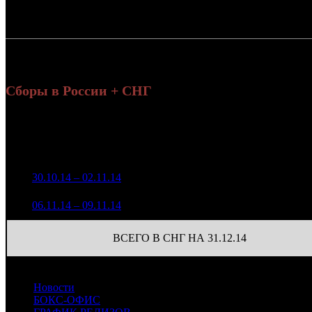
Россия:
СНГ:
Россия + СНГ
Сборы в России + СНГ
На
Уикенд
на
Нед.
Уикенд
Место
(сборы /
Изменение
Копии
(
зрители)
з
1 029 041
1
30.10.14 – 02.11.14
17
-
163
6 857
387 506
2
06.11.14 – 09.11.14
26
-62.34%
163
2 669
ВСЕГО В СНГ НА 31.12.14
Новости
БОКС-ОФИС