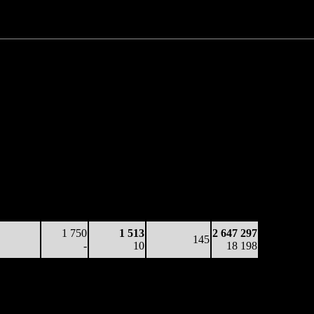
Нет данных
Нет данных
2 647 297 руб.
или $62 070
работка
Наработка
Сеансы /
Тотал
 копию
на сеанс
Сеансов
Цена билета
(сборы/
сборы/
(сборы/
на к/т
зрители)
рители)
зрители)
6 313
498
2 066
150
1 048 141
42
-
14
-
7 025
2 377
281
1 379
145
2 262 899
16
-
9
(
-5
)
15 325
1 750
1 513
2 647 297
145
-
10
18 198