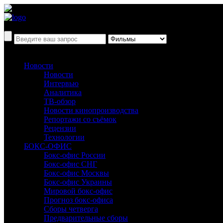
Новости
Новости
Интервью
Аналитика
ТВ-обзор
Новости кинопроизводства
Репортажи со съёмок
Рецензии
Технологии
БОКС-ОФИС
Бокс-офис России
Бокс-офис СНГ
Бокс-офис Москвы
Бокс-офис Украины
Мировой бокс-офис
Прогноз бокс-офиса
Сборы четверга
Предварительные сборы