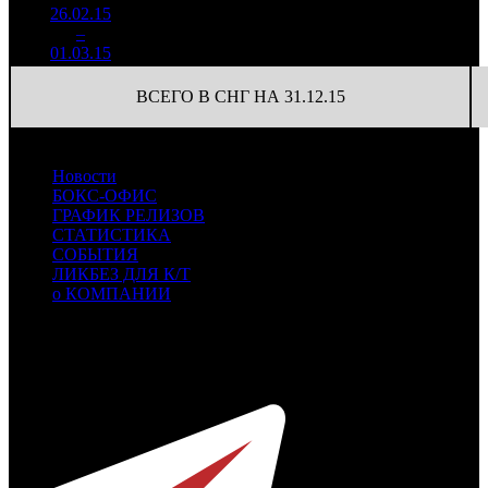
26.02.15
417 000
7
59 571
7
–
22
-35.45%
1 368
(
-28
)
195
01.03.15
ВСЕГО В СНГ НА 31.12.15
Новости
БОКС-ОФИС
ГРАФИК РЕЛИЗОВ
СТАТИСТИКА
СОБЫТИЯ
ЛИКБЕЗ ДЛЯ К/Т
о КОМПАНИИ
Профессиональное издание о кинопрокате.
© 2012-2026
Телефон / факс +7-495-785-62-82