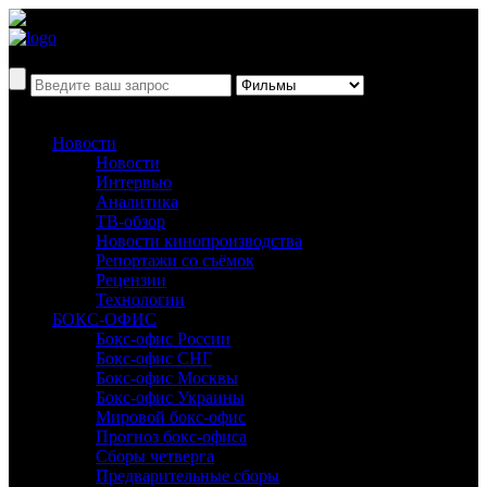
Новости
Новости
Интервью
Аналитика
ТВ-обзор
Новости кинопроизводства
Репортажи со съёмок
Рецензии
Технологии
БОКС-ОФИС
Бокс-офис России
Бокс-офис СНГ
Бокс-офис Москвы
Бокс-офис Украины
Мировой бокс-офис
Прогноз бокс-офиса
Сборы четверга
Предварительные сборы