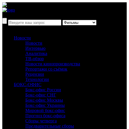
Новости
Новости
Интервью
Аналитика
ТВ-обзор
Новости кинопроизводства
Репортажи со съёмок
Рецензии
Технологии
БОКС-ОФИС
Бокс-офис России
Бокс-офис СНГ
Бокс-офис Москвы
Бокс-офис Украины
Мировой бокс-офис
Прогноз бокс-офиса
Сборы четверга
Предварительные сборы