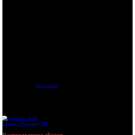
/
ДЖЕКИ В ЦАРСТВЕ ЖЕНЩИН
ДЖЕКИ В ЦАРСТВЕ
ЖЕНЩИН
Дата начала проката в России:
14.05.2015
Кассовые сборы в России + СНГ на 31.12.2015:
4 796 529 руб.
Посещаемость в России + СНГ на 31.12.2015:
18 043 зрит.
Посещаемость СНГ на 31.12.2015:
18 043 зрит.
Оригинальное название:
Jacky au royaume des filles
Дистрибьютор:
Про:взгляд
Формат:
цифра
Жанр:
комедия
Производство:
Франция
Хронометраж:
87 минут
Рейтинг МКРФ:
18+
Сборы в России+СНГ
Распределение сборов