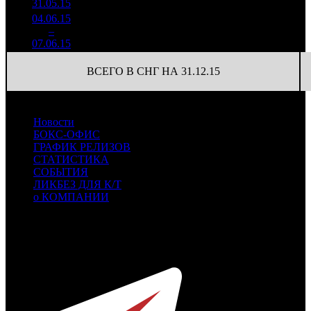
31.05.15
04.06.15
159 295
7
22 756
4
–
21
-74.59%
594
(
-12
)
85
07.06.15
ВСЕГО В СНГ НА 31.12.15
Новости
БОКС-ОФИС
ГРАФИК РЕЛИЗОВ
СТАТИСТИКА
СОБЫТИЯ
ЛИКБЕЗ ДЛЯ К/Т
о КОМПАНИИ
Профессиональное издание о кинопрокате.
© 2012-2026
Телефон / факс +7-495-785-62-82