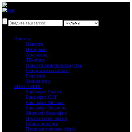
Новости
Новости
Интервью
Аналитика
ТВ-обзор
Новости кинопроизводства
Репортажи со съёмок
Рецензии
Технологии
БОКС-ОФИС
Бокс-офис России
Бокс-офис СНГ
Бокс-офис Москвы
Бокс-офис Украины
Мировой бокс-офис
Прогноз бокс-офиса
Сборы четверга
Предварительные сборы