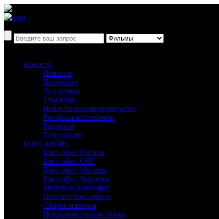
Новости
Новости
Интервью
Аналитика
ТВ-обзор
Новости кинопроизводства
Репортажи со съёмок
Рецензии
Технологии
БОКС-ОФИС
Бокс-офис России
Бокс-офис СНГ
Бокс-офис Москвы
Бокс-офис Украины
Мировой бокс-офис
Прогноз бокс-офиса
Сборы четверга
Предварительные сборы