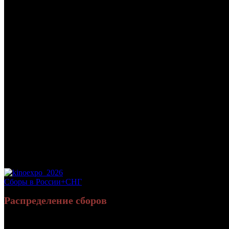
/
SEXY SHORTS
SEXY SHORTS
Дата начала проката в России:
30.07.2015
Кассовые сборы в России + СНГ на 31.12.2015:
3 679 168 руб.
Посещаемость в России + СНГ на 31.12.2015:
15 003 зрит.
Посещаемость СНГ на 31.12.2015:
15 003 зрит.
Оригинальное название:
Sexy Shorts
Дистрибьютор:
Utopia Pictures
Формат:
цифра
Жанр:
короткометражный
Хронометраж:
99 минут
Рейтинг МКРФ:
18+
Сборы в России+СНГ
Распределение сборов