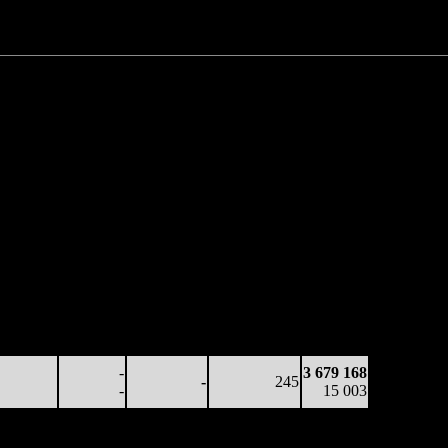
Нет данных
Нет данных
3 679 168 руб.
или $61 555
работка
Наработка
Сеансы /
Тотал
 копию
на сеанс
Сеансов
Цена билета
(сборы/
сборы/
(сборы/
на к/т
зрители)
рители)
зрители)
41 702
-
-
267
1 000 845
156
-
-
-
3 752
36 241
-
-
236
2 055 350
154
-
-
(
-31
)
8 262
15 476
-
-
229
3 003 390
67
-
-
(
-7
)
12 126
-
3 679 168
-
245
-
15 003