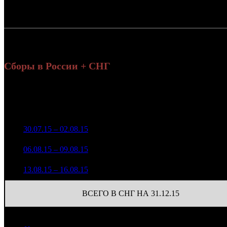
Россия:
СНГ:
Россия + СНГ
Сборы в России + СНГ
На
Уикенд
на
Нед.
Уикенд
Место
(сборы /
Изменение
Копии
(
зрители)
з
1 000 845
1
30.07.15 – 02.08.15
19
-
24
3 752
652 329
18
2
06.08.15 – 09.08.15
21
-34.82%
2 766
(
-6
)
263 084
17
3
13.08.15 – 16.08.15
25
-59.67%
1 147
(
-1
)
ВСЕГО В СНГ НА 31.12.15