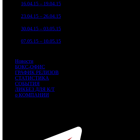
3
16.04.15 – 19.04.15
7
$4 596 287
-16.17%
4
23.04.15 – 26.04.15
10
$3 364 853
-26.79%
5
30.04.15 – 03.05.15
10
$1 605 252
-52.29%
6
07.05.15 – 10.05.15
8
$1 740 066
+8.4%
Новости
БОКС-ОФИС
ГРАФИК РЕЛИЗОВ
СТАТИСТИКА
СОБЫТИЯ
ЛИКБЕЗ ДЛЯ К/Т
о КОМПАНИИ
Профессиональное издание о кинопрокате.
© 2012-2026
Телефон / факс +7-495-785-62-82