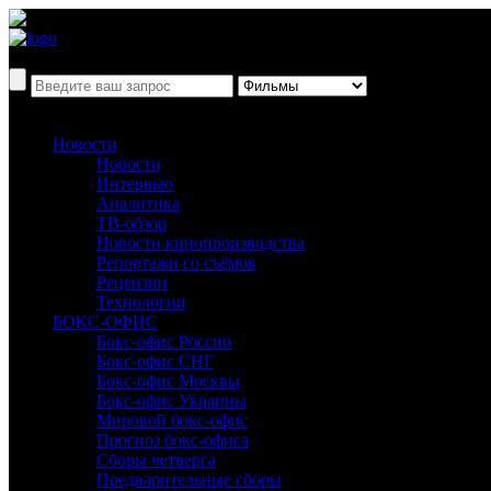
Новости
Новости
Интервью
Аналитика
ТВ-обзор
Новости кинопроизводства
Репортажи со съёмок
Рецензии
Технологии
БОКС-ОФИС
Бокс-офис России
Бокс-офис СНГ
Бокс-офис Москвы
Бокс-офис Украины
Мировой бокс-офис
Прогноз бокс-офиса
Сборы четверга
Предварительные сборы