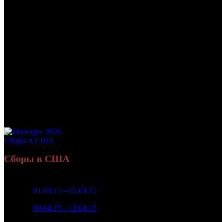
/
*
*
Кассовые сборы в США на 10.05.2015:
27 065 722 $
Дата начала проката в США:
01.04.2015
Оригинальное название:
WOMAN IN GOLD
Дистрибьютор:
The Weinstein Company
Формат:
цифра
Производство:
США
Рейтинг МКРФ:
нет
Сборы в США
Сборы в США
Неделя
Уикенд
Место
Касса уикенда
Изменение
К
1
01.04.15 – 05.04.15
7
$2 091 551
-
2
09.04.15 – 12.04.15
7
$5 483 125
+162.16%