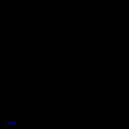
инотеатры
Наработка
Общая касса
258
$8 107
$2 091 551
1 504
$3 646
$8 934 023
(
+1246
)