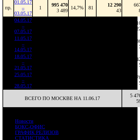
01.05.17
995 470
12 290
66
пр.
–
1
14,7%
81
3 489
43
03.05.17
04.05.17
4 577
49 224
2 01
1
–
4
850
20,5%
93
224
2
07.05.17
20 872
11.05.17
2 791
90
31 018
63
2
–
6
597
24,0%
(
-3
)
104
14.05.17
9 334
18.05.17
643 712
49
13 137
24
3
–
11
29,3%
2 399
(
-41
)
49
21.05.17
25.05.17
224 664
17
13 216
7
4
–
12
35,7%
902
(
-32
)
53
28.05.17
5 47
ВСЕГО ПО МОСКВЕ НА 11.06.17
5
Новости
БОКС-ОФИС
ГРАФИК РЕЛИЗОВ
СТАТИСТИКА