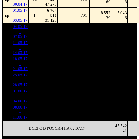
60
8
30.04.17
47 278
01.05.17
6 764
8 552
5 043
пр.
–
1
910
-
791
39
6
03.05.17
31 123
04.05.17
22 287
20 133
11 676
1
–
4
305
-
1 107
93
11
07.05.17
103 137
11.05.17
11 654
1 053
11 068
5 773
2
–
6
309
-47.71%
(
-54
)
53
5
14.05.17
55 940
18.05.17
2 194
329
6 671
1 512
3
–
9
862
-81.17%
(
-724
)
35
5
21.05.17
11 477
25.05.17
629 731
100
6 297
339
4
–
13
-71.31%
3 680
(
-229
)
37
3
28.05.17
01.06.17
170 994
17
10 058
57
5
–
23
-72.85%
1 233
(
-83
)
73
3
04.06.17
08.06.17
145 520
15
9 701
44
6
–
26
-14.9%
1 524
(
-2
)
102
3
11.06.17
45 542
ВСЕГО В РОССИИ НА 02.07.17
41