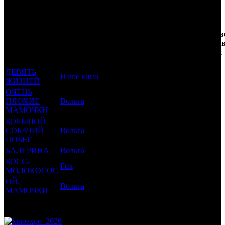
Трейлеринг
Кол-
Фильмы, к
Возрастной
во
Количеств
которым был
Дистрибьютор
рейтинг
недель
зрителей 
прикреплен
фильма
до
РФ, млн
трейлер
старта
ДЕВЯТЬ
Наше кино
6 +
35
0.289
ЖИЗНЕЙ
ОЧЕНЬ
ПЛОХИЕ
Вольга
16 +
35
0.273
МАМОЧКИ
БОЛЬШОЙ
СОБАЧИЙ
Вольга
0 +
26
0.336
ПОБЕГ
БАЛЕРИНА
Вольга
6 +
14
1.057
БОСС-
Fox
6 +
6
6.321
МОЛОКОСОС
ОЙ,
Вольга
18 +
3
0.014
МАМОЧКИ
Потенциальный охват аудитории трейлера фильма
8.289
Просим сообщать в редакцию БК о найденых неточностях.