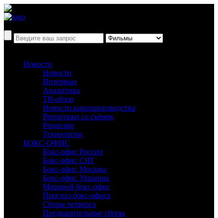
Новости
Новости
Интервью
Аналитика
ТВ-обзор
Новости кинопроизводства
Репортажи со съёмок
Рецензии
Технологии
БОКС-ОФИС
Бокс-офис России
Бокс-офис СНГ
Бокс-офис Москвы
Бокс-офис Украины
Мировой бокс-офис
Прогноз бокс-офиса
Сборы четверга
Предварительные сборы