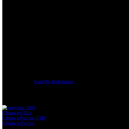
/
ШЕФ АДАМ ДЖОНС
ШЕФ АДАМ ДЖОНС
Дата начала проката в России:
12.11.2015
Кассовые сборы в России + СНГ на 29.11.2015:
69 601 292 руб.
Посещаемость в России + СНГ на 29.11.2015:
231 937 зрит.
Кассовые сборы в России на 22.11.2015:
67 546 137 руб.
Посещаемость в России на 22.11.2015:
225 019 зрит.
Дата начала проката в США:
30.10.2015
Оригинальное название:
Burnt
Дистрибьютор:
Top Film Distribution
Формат:
цифра
Жанр:
комедия
Производство:
США
Рейтинг МКРФ:
18+
Сборы в США
Сборы в России+СНГ
Сборы в России