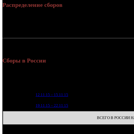
Распределение сборов
Россия:
СНГ:
Россия + СНГ
Сборы в России
Уикенд
Нед.
Уикенд
Место
(сборы /
зрители)
37 1
1
12.11.15 – 15.11.15
5
1
16 5
2
19.11.15 – 22.11.15
7
ВСЕГО В РОССИИ НА