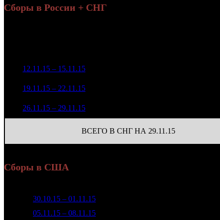
Сборы в России + СНГ
Н
Уикенд
н
Нед.
Уикенд
Место
(сборы /
Изменение
Копии
зрители)
37 103 795
1
12.11.15 – 15.11.15
5
-
730
123 261
16 556 707
728
2
19.11.15 – 22.11.15
7
-55.38%
55 349
(
-2
)
2 055 155
63
3
26.11.15 – 29.11.15
15
-87.59%
6 918
(
-665
)
ВСЕГО В СНГ НА 29.11.15
Сборы в США
Неделя
Уикенд
Место
Касса уикенда
Изменение
К
1
30.10.15 – 01.11.15
6
$5 002 521
-
2
05.11.15 – 08.11.15
7
$2 887 029
-42.29%