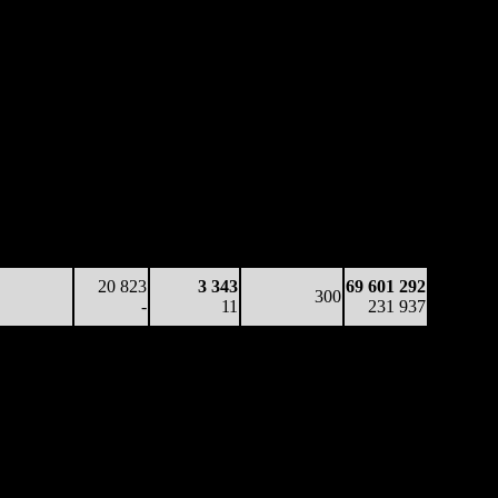
аработка
Наработка
Сеансы /
Тотал
а копию
на сеанс
Сеансов
Цена билета
(сборы/
(сборы/
(сборы/
на к/т
зрители)
зрители)
зрители)
50 827
7 712
4 811
301
37 103 795
169
-
16
-
123 261
22 743
7 606
2 177
299
67 546 137
76
-
7
(
-2
)
225 019
32 622
250
8 221
297
69 601 292
110
-
28
(
-2
)
231 937
20 823
3 343
69 601 292
300
-
11
231 937
инотеатры
Наработка
Общая касса
3 003
$1 666
$5 002 521
3 003
$961
$10 095 316