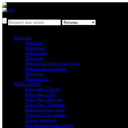
Новости
Новости
Интервью
Аналитика
ТВ-обзор
Новости кинопроизводства
Репортажи со съёмок
Рецензии
Технологии
БОКС-ОФИС
Бокс-офис России
Бокс-офис СНГ
Бокс-офис Москвы
Бокс-офис Украины
Мировой бокс-офис
Прогноз бокс-офиса
Сборы четверга
Предварительные сборы