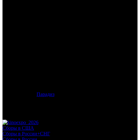
/
ЛЮБИТЕ КУПЕРОВ
ЛЮБИТЕ КУПЕРОВ
Дата начала проката в России:
10.12.2015
Кассовые сборы в России + СНГ на 27.12.2015:
31 254 025
руб.
Посещаемость в России + СНГ на 27.12.2015:
121 296 зрит.
Кассовые сборы в России на 20.12.2015:
25 190 646 руб.
Посещаемость в России на 20.12.2015:
94 672 зрит.
Дата начала проката в США:
13.11.2015
Оригинальное название:
Love the Coopers
Дистрибьютор:
Парадиз
Формат:
цифра
Жанр:
комедия
Производство:
США
Рейтинг МКРФ:
16+
Сборы в США
Сборы в России+СНГ
Сборы в России