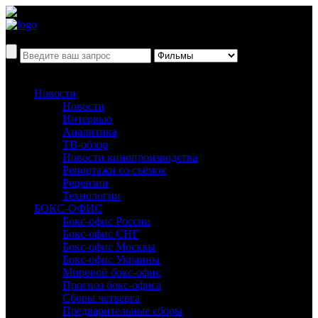
Новости
Новости
Интервью
Аналитика
ТВ-обзор
Новости кинопроизводства
Репортажи со съёмок
Рецензии
Технологии
БОКС-ОФИС
Бокс-офис России
Бокс-офис СНГ
Бокс-офис Москвы
Бокс-офис Украины
Мировой бокс-офис
Прогноз бокс-офиса
Сборы четверга
Предварительные сборы