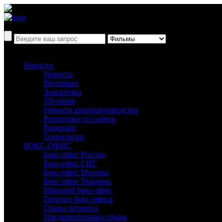
Новости
Новости
Интервью
Аналитика
ТВ-обзор
Новости кинопроизводства
Репортажи со съёмок
Рецензии
Технологии
БОКС-ОФИС
Бокс-офис России
Бокс-офис СНГ
Бокс-офис Москвы
Бокс-офис Украины
Мировой бокс-офис
Прогноз бокс-офиса
Сборы четверга
Предварительные сборы