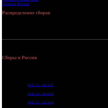
Сборы в России
Распределение сборов
Россия:
7
СНГ:
Россия + СНГ
8
и
Сборы в России
Уикенд
Нед.
Уикенд
Место
(сборы /
зрители)
370 9
1
06.11.15 – 08.11.15
1
1 1
164 5
2
12.11.15 – 15.11.15
1
5
59 0
3
19.11.15 – 22.11.15
3
1