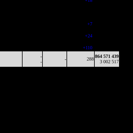
116
-
17
(
+18
)
2 930 658
38 635
676
7 373
285
857 470 747
135
-
26
(
-40
)
2 976 067
31 880
440
5 941
292
861 526 836
109
-
20
(
+7
)
2 991 602
30 221
186
4 874
316
863 040 908
96
-
15
(
+24
)
2 997 299
35 332
38
5 579
426
863 492 726
83
-
13
(
+110
)
2 998 934
-
864 571 439
-
288
-
3 002 517
инотеатры
Наработка
Общая касса
3 929
$17 919
$70 403 148
3 929
$8 572
$128 981 285
3 659
$4 111
$154 146 608
(
-270
)
2 940
$4 384
$176 125 179