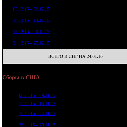
75 863
(
-1428
)
4 983 975
129
5
03.12.15 – 06.12.15
12
-79.8%
17 471
(
-523
)
2 614 125
82
6
10.12.15 – 13.12.15
17
-47.55%
8 957
(
-47
)
906 618
30
7
17.12.15 – 20.12.15
20
-65.32%
2 868
(
-52
)
211 992
6
8
24.12.15 – 27.12.15
23
-76.62%
498
(
-24
)
ВСЕГО В СНГ НА 24.01.16
Сборы в США
Неделя
Уикенд
Место
Касса уикенда
Изменение
К
1
06.11.15 – 08.11.15
1
$70 403 148
-
2
12.11.15 – 15.11.15
1
$33 681 104
-52.16%
3
19.11.15 – 22.11.15
2
$15 043 729
-55.33%
4
26.11.15 – 29.11.15
4
$12 887 772
-14.33%