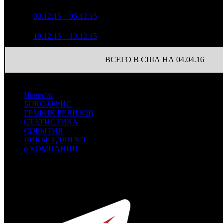
5
03.12.15 – 06.12.15
5
$5 523 358
-57.14%
6
10.12.15 – 13.12.15
7
$4 045 109
-26.76%
ВСЕГО В США НА 04.04.16
Новости
БОКС-ОФИС
ГРАФИК РЕЛИЗОВ
СТАТИСТИКА
СОБЫТИЯ
ЛИКБЕЗ ДЛЯ К/Т
о КОМПАНИИ
Профессиональное издание о кинопрокате.
© 2012-2026
Телефон / факс +7-495-785-62-82