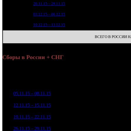
22 5
4
26.11.15 – 29.11.15
4
4 6
5
03.12.15 – 06.12.15
12
2 5
6
10.12.15 – 13.12.15
16
ВСЕГО В РОССИИ НА
Сборы в России + СНГ
Уикенд
Нед.
Уикенд
Место
(сборы /
Изменение
Копии
зрители)
407 385 601
1
05.11.15 – 08.11.15
1
-
2 112
1 315 096
183 225 182
2
12.11.15 – 15.11.15
1
-55.02%
2 112
621 018
65 442 190
2 080
3
19.11.15 – 22.11.15
2
-64.28%
213 336
(
-32
)
24 673 973
652
4
26.11.15 – 29.11.15
4
-62.3%