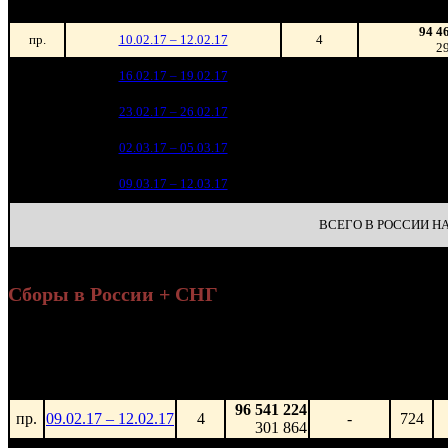
зрители)
94 4
пр.
10.02.17 – 12.02.17
4
2
91 3
1
16.02.17 – 19.02.17
3
3
58 3
2
23.02.17 – 26.02.17
4
2
4 2
3
02.03.17 – 05.03.17
11
2
4
09.03.17 – 12.03.17
32
ВСЕГО В РОССИИ НА 
Сборы в России + СНГ
Н
Уикенд
Нед.
Уикенд
Место
(сборы /
Изменение
К/т
зрители)
96 541 224
пр.
09.02.17 – 12.02.17
4
-
724
301 864