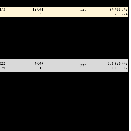
зрители)
зрители)
473
12 641
325
94 468 342
11
39
-
290 724
806
4 007
282
225 503 623
22
14
(
-43
)
762 550
470
4 333
277
312 945 484
13
16
(
-5
)
1 096 206
659
1 606
224
328 861 977
5
7
(
-53
)
1 173 007
251
926
192
331 522 174
5
5
(
-32
)
1 188 895
022
4 047
331 926 442
279
79
15
1 190 512