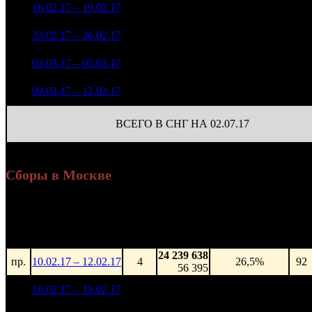
104 954 828
1
16.02.17 – 19.02.17
3
-
1 170
384 986
63 566 513
2
23.02.17 – 26.02.17
4
-39.43%
1 170
235 898
5 139 979
551
3
02.03.17 – 05.03.17
10
-91.91%
23 248
(
-619
)
448 752
71
4
09.03.17 – 12.03.17
30
-91.27%
2 208
(
-480
)
ВСЕГО В СНГ НА 02.07.17
Сборы в Москве
Уикенд
Доля от сборов
Нед.
Уикенд
Место
(сборы /
К/т
в России
зрители)
24 239 638
пр.
10.02.17 – 12.02.17
4
26,5%
92
56 395
16 266 585
1
16.02.17 – 19.02.17
4
17,8%
95
40 507
8 431 254