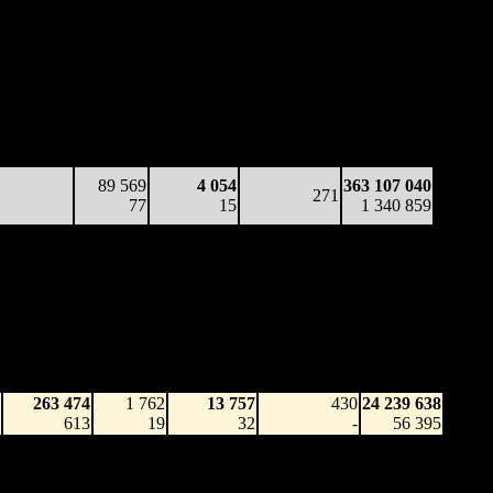
89 705
25 292
4 150
273
242 781 907
329
22
15
(
-47
)
841 427
54 330
14 789
4 298
269
339 825 428
202
13
16
(
-4
)
1 224 237
9 328
3 042
1 690
221
358 401 729
42
6
8
(
-48
)
1 314 639
6 320
355
1 264
203
362 076 669
31
5
6
(
-18
)
1 335 626
89 569
4 054
363 107 040
271
77
15
1 340 859
Наработка
Наработка
Сеансы /
Тотал
на к/т
на сеанс
Сеансов
Цена билета
(сборы/
(сборы/
(сборы/
на к/т
зрители)
зрители)
зрители)
263 474
1 762
13 757
430
24 239 638
613
19
32
-
56 395
171 227
2 780
5 851
402
49 066 294
426
29
15
(
-28
)
122 796
88 750
1 188
7 097
399
62 843 419