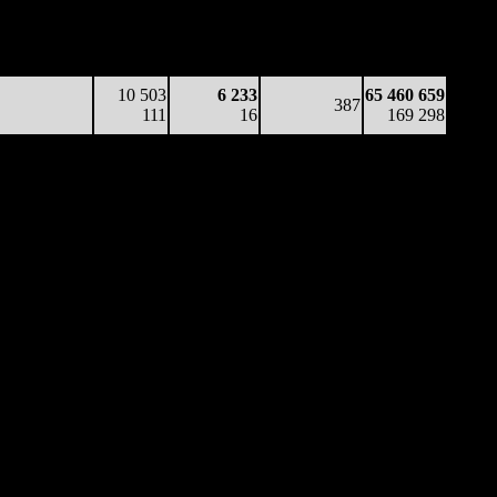
222
13
18
(
-3
)
160 483
18 106
187
3 389
332
65 074 376
55
5
10
(
-67
)
167 770
10 503
6 233
65 460 659
387
111
16
169 298