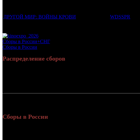
Фильмы, к которым был прикреплен трейлер
Дистрибьют
ДРУГОЙ МИР: ВОЙНЫ КРОВИ
WDSSPR
Потенциальный охват аудитории трейлера фильма
Просим сообщать в редакцию БК о найденых неточностях.
Сборы в России+СНГ
Сборы в России
Распределение сборов
Россия:
331
СНГ:
31
Россия + СНГ
363
ил
Сборы в России
Уикенд
Нед.
Уикенд
Место
(сборы /