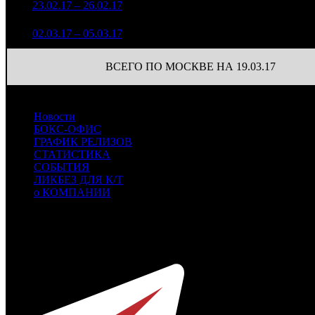
2
23.02.17 – 26.02.17
8
14,4%
95
21 131
633 727
35
3
02.03.17 – 05.03.17
17
14,8%
1 911
(
-60
)
ВСЕГО ПО МОСКВЕ НА 19.03.17
Новости
БОКС-ОФИС
ГРАФИК РЕЛИЗОВ
СТАТИСТИКА
СОБЫТИЯ
ЛИКБЕЗ ДЛЯ К/Т
о КОМПАНИИ
Профессиональное издание о кинопрокате.
© 2012-2026
Телефон / факс +7-495-785-62-82