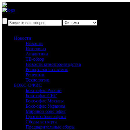
Новости
Новости
Интервью
Аналитика
ТВ-обзор
Новости кинопроизводства
Репортажи со съёмок
Рецензии
Технологии
БОКС-ОФИС
Бокс-офис России
Бокс-офис СНГ
Бокс-офис Москвы
Бокс-офис Украины
Мировой бокс-офис
Прогноз бокс-офиса
Сборы четверга
Предварительные сборы