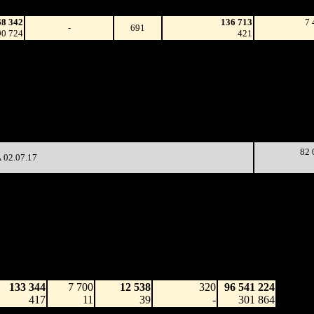
на к/т
зрители)
68 342
136 713
7 
-
691
90 724
421
87 419
88 127
22 
-
1 037
23 644
312
59 818
56 278
13 
-36.14%
1 037
11 052
204
70 258
492
8 679
2 
-92.68%
19 091
(
-545
)
39
32 318
52
4 468
-94.56%
1 207
(
-440
)
23
82 
02.07.17
аработка
Наработка
Сеансы /
Тотал
на к/т
на сеанс
Сеансов
Цена билета
(сборы/
(сборы/
(сборы/
на к/т
зрители)
зрители)
зрители)
133 344
7 700
12 538
320
96 541 224
417
11
39
-
301 864