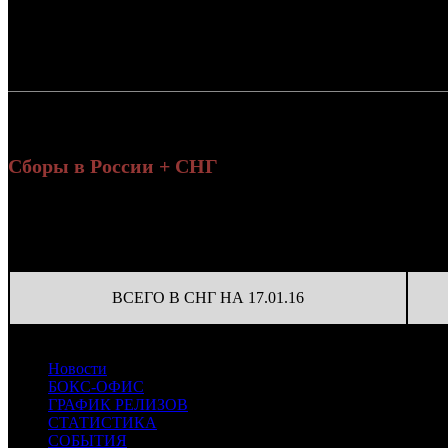
Россия:
СНГ:
Россия + СНГ
Сборы в России + СНГ
Наработка
Уикенд
Сеан
на к/т
Нед.
Уикенд
Место
(сборы /
Изменение
К/т
Сеан
(сборы/
зрители)
на к
зрители)
ВСЕГО В СНГ НА 17.01.16
Новости
БОКС-ОФИС
ГРАФИК РЕЛИЗОВ
СТАТИСТИКА
СОБЫТИЯ