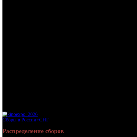
/
ШЕРЛОК: БЕЗОБРАЗНАЯ НЕВЕСТА
ШЕРЛОК: БЕЗОБРАЗНАЯ Н
Дата начала проката в России:
04.01.2016
Кассовые сборы в России + СНГ на 17.01.2016:
7 726 348 руб.
Посещаемость в России + СНГ на 17.01.2016:
18 657 зрит.
Посещаемость в России + СНГ на 17.01.2016:
18 657 зрит.
Оригинальное название:
Sherlock: The Abominable Bride
Дистрибьютор:
CoolConnections
Формат:
цифра
Жанр:
детектив
Производство:
Великобритания
Хронометраж:
110 минут
Комментарий:
показы 4,5 января
Рейтинг МКРФ:
16+
Сборы в России+СНГ
Распределение сборов