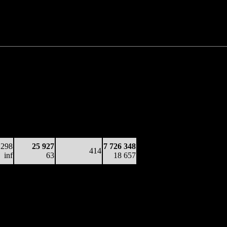
Нет данных
Нет данных
7 726 348 руб.
или $105 942
Наработка
сы /
Тотал
на сеанс
сов
Цена билета
(сборы/
(сборы/
/т
зрители)
зрители)
298
25 927
7 726 348
414
inf
63
18 657