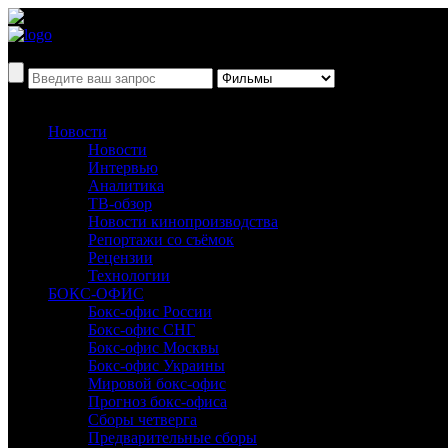
Новости
Новости
Интервью
Аналитика
ТВ-обзор
Новости кинопроизводства
Репортажи со съёмок
Рецензии
Технологии
БОКС-ОФИС
Бокс-офис России
Бокс-офис СНГ
Бокс-офис Москвы
Бокс-офис Украины
Мировой бокс-офис
Прогноз бокс-офиса
Сборы четверга
Предварительные сборы