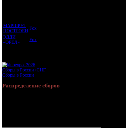
которым
Возрастной
во
Количество
был
Дистрибьютор
рейтинг
недель
зрителей в
прикреплен
фильма
до
СНГ, млн
трейлер
старта
МАРШРУТ
Fox
16 +
4
0.226
ПОСТРОЕН
ЭДДИ
Fox
16 +
3
0.122
«ОРЕЛ»
Потенциальный охват аудитории трейлера
0.348
фильма
Просим сообщать в редакцию БК о найденых неточностях.
Сборы в России+СНГ
Сборы в России
Распределение сборов
14 987 773
67 403
Россия:
(90.9%)
(89.5%)
руб.
зрит.
1 496 626
7 903
СНГ:
(9.1%)
(10.5%)
руб.
зрит.