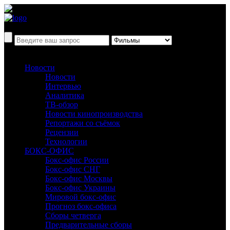
Новости
Новости
Интервью
Аналитика
ТВ-обзор
Новости кинопроизводства
Репортажи со съёмок
Рецензии
Технологии
БОКС-ОФИС
Бокс-офис России
Бокс-офис СНГ
Бокс-офис Москвы
Бокс-офис Украины
Мировой бокс-офис
Прогноз бокс-офиса
Сборы четверга
Предварительные сборы