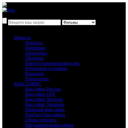
Новости
Новости
Интервью
Аналитика
ТВ-обзор
Новости кинопроизводства
Репортажи со съёмок
Рецензии
Технологии
БОКС-ОФИС
Бокс-офис России
Бокс-офис СНГ
Бокс-офис Москвы
Бокс-офис Украины
Мировой бокс-офис
Прогноз бокс-офиса
Сборы четверга
Предварительные сборы