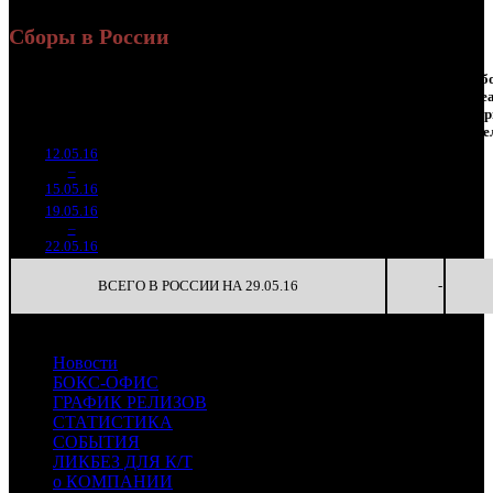
Сборы в России
Наработка
Сеансы
Нараб
Уикенд
на к/т
/
на се
Нед.
Уикенд
Место
(сборы /
Изменение
К/т
(сборы/
Сеансов
(сбо
зрители)
зрители)
на к/т
зрите
12.05.16
1 923
8 399
-
1
–
10
405
-
229
34
-
15.05.16
7 889
19.05.16
469 582
168
2 795
-
2
–
16
-75.59%
2 270
(
-61
)
14
-
22.05.16
ВСЕГО В РОССИИ НА 29.05.16
-
Новости
БОКС-ОФИС
ГРАФИК РЕЛИЗОВ
СТАТИСТИКА
СОБЫТИЯ
ЛИКБЕЗ ДЛЯ К/Т
о КОМПАНИИ