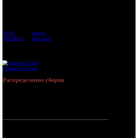
Фильмы, к
Кол-
которым
Возрастной
во
Количество
был
Дистрибьютор
рейтинг
недель
зрителей в
прикреплен
фильма
до
СНГ, млн
трейлер
старта
ТОП-
Ракета
16 +
1
0.005
МОДЕЛЬ
Релизинг
Потенциальный охват аудитории трейлера
0.005
фильма
Просим сообщать в редакцию БК о найденых неточностях.
Сборы в России
Распределение сборов
3 399 601
15 353
Россия:
(100%)
(100%)
руб.
зрит.
СНГ:
0 руб.
(0%)
0 зрит.
(0%)
Россия +
3 399 601
15 353
СНГ
руб.
зрит.
или $51 322